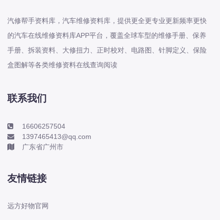
本田-海外本田
标致
汽修帮手资料库，汽车维修资料库，提供更全更专业更新频率更快
标致
的汽车在线维修资料库APP平台，覆盖全球车型的维修手册、保养
手册、拆装资料、大修扭力、正时校对、电路图、针脚定义、保险
标致-进口
盒图解等各类维修资料在线查询阅读
比亚迪
比亚迪
比亚迪-海外版
联系我们
比亚迪商用车
16606257504
比速
1397465413@qq.com
C
广东省广州市
传祺
创维
友情链接
昌河
曹操
远方好物官网
长丰猎豹