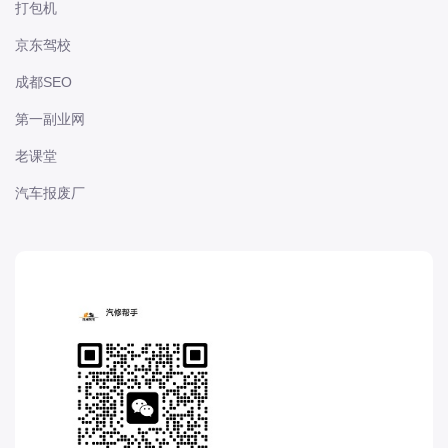
打包机
长城
京东驾校
长安
长安-凯程
成都SEO
长安-欧尚
第一副业网
长安-睿行
老课堂
长安-跨越
汽车报废厂
D
DS
DS
DS-进口
东南
东风富康
东风小康
东风景逸
东风纳米