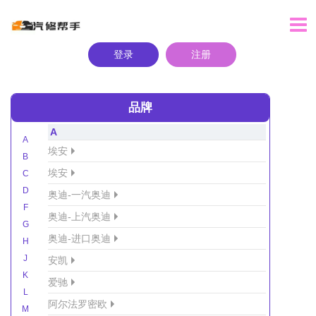
登录
注册
品牌
A
A
埃安
B
埃安
C
D
奥迪-一汽奥迪
F
奥迪-上汽奥迪
G
奥迪-进口奥迪
H
J
安凯
K
爱驰
L
阿尔法罗密欧
M