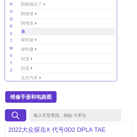
阿斯顿马丁
N
O
阿维塔
Q
阿维塔
R
B
S
保时捷
T
W
保时捷
X
别克
Y
别克
Z
北京汽车
北京汽车/北汽绅宝
维修手册和电路图
北京越野车
北汽-新能源
北汽制造
北汽威旺
2022大众探岳X 代号0D2 DPLA TAE
北汽幻速