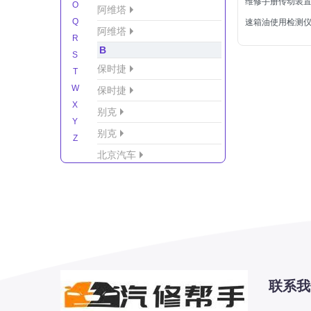
维修手册传动装置
O
阿维塔
Q
速箱油使用检测
阿维塔
R
B
S
保时捷
T
W
保时捷
X
别克
Y
别克
Z
北京汽车
北京汽车/北汽绅宝
北京越野车
北汽-新能源
北汽制造
北汽威旺
北汽幻速
联系我
北汽新能源