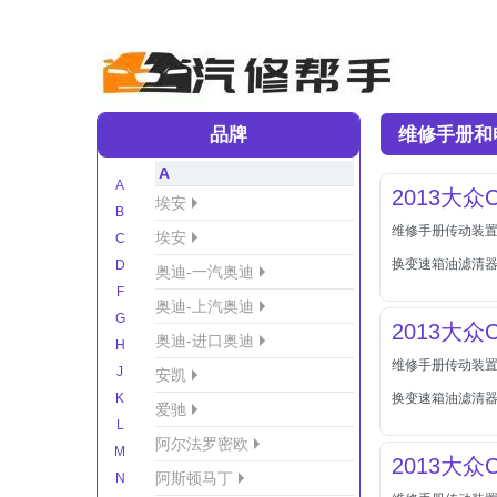
品牌
维修手册和
A
A
2013大众C
埃安
B
维修手册传动装置0
埃安
C
换变速箱油滤清器 
D
奥迪-一汽奥迪
F
奥迪-上汽奥迪
G
2013大众C
奥迪-进口奥迪
H
维修手册传动装置0
J
安凯
K
换变速箱油滤清器 
爱驰
L
阿尔法罗密欧
M
2013大众C
阿斯顿马丁
N