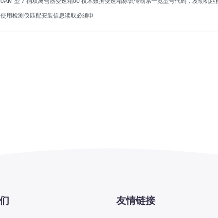
0AM 型 7 挡双离合器变速箱00 技术数据变速箱标识传动系一览型号代码，发动
仪使用检测仪匹配安装信息读取必须申
们
友情链接