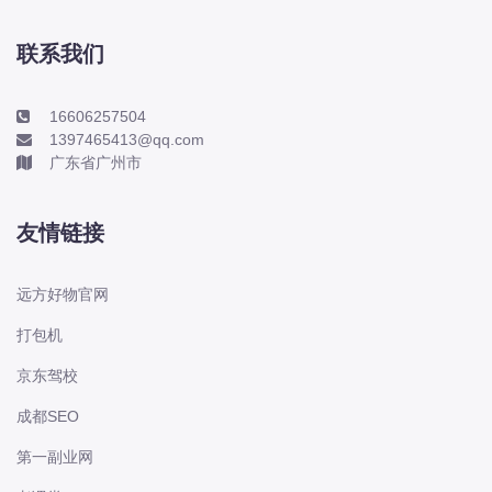
本田-海外本田
标致
联系我们
标致
标致-进口
16606257504
1397465413@qq.com
比亚迪
广东省广州市
比亚迪
比亚迪-海外版
友情链接
比亚迪商用车
比速
远方好物官网
C
打包机
传祺
京东驾校
创维
昌河
成都SEO
曹操
第一副业网
长丰猎豹