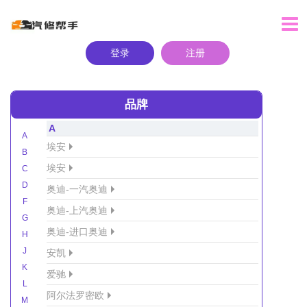
登录
注册
品牌
A
A
埃安
B
埃安
C
D
奥迪-一汽奥迪
F
奥迪-上汽奥迪
G
奥迪-进口奥迪
H
J
安凯
K
爱驰
L
阿尔法罗密欧
M