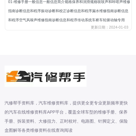
01-维修手册一般信息一般信息简介规格保养和润滑规格吱吱声和咔嗒声维修
北汽新能源
指南诊断信息和程序振动诊断和校正诊断信息和程序漏水维修指南诊断信息
北汽瑞翔
和程序空气风噪声维修指南诊断信息和程序传动系统车桥车轮驱动轴专用
北汽绅宝
更新日期：2024-01-03
奔腾
奔腾
奔驰
宝沃
宝马
宝骏
宝骏
宾利
汽修帮手资料库，汽车维修资料库，提供更全更专业更新频率更快
本田
的汽车在线维修资料库APP平台，覆盖全球车型的维修手册、保养
本田-东风本田
手册、拆装资料、大修扭力、正时校对、电路图、针脚定义、保险
本田-广州本田
盒图解等各类维修资料在线查询阅读