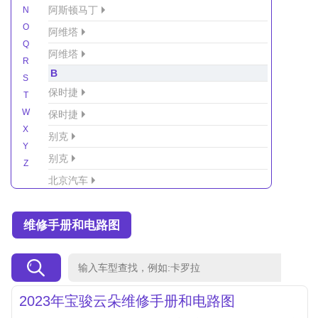
阿斯顿马丁
N
O
阿维塔
Q
阿维塔
R
B
S
保时捷
T
W
保时捷
X
别克
Y
别克
Z
北京汽车
北京汽车/北汽绅宝
维修手册和电路图
北京越野车
北汽-新能源
北汽制造
北汽威旺
2023年宝骏云朵维修手册和电路图
北汽幻速