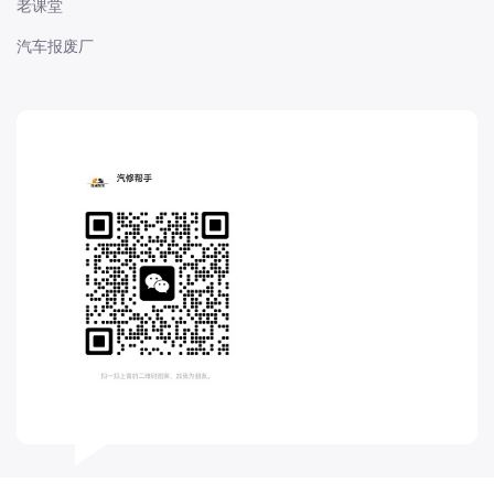
老课堂
长城
汽车报废厂
长安
长安-凯程
长安-欧尚
长安-睿行
长安-跨越
D
DS
DS
DS-进口
东南
东风富康
东风小康
东风景逸
东风纳米