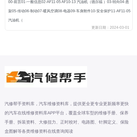
00-前言01-一般信息02-AF11-05 AF10-13 汽油机（德尔福 ）03-转向04-悬
北汽新能源
架05-传动06-制动07-暖风空调08-电器09-车身附件10-安全保护11-AF11-05
北汽瑞翔
汽油机（
北汽绅宝
更新日期：2024-03-01
奔腾
奔腾
奔驰
宝沃
宝马
宝骏
宝骏
宾利
汽修帮手资料库，汽车维修资料库，提供更全更专业更新频率更快
本田
的汽车在线维修资料库APP平台，覆盖全球车型的维修手册、保养
本田-东风本田
手册、拆装资料、大修扭力、正时校对、电路图、针脚定义、保险
本田-广州本田
盒图解等各类维修资料在线查询阅读