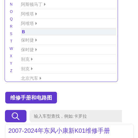
阿斯顿马丁
N
O
阿维塔
Q
阿维塔
R
B
S
保时捷
T
W
保时捷
X
别克
Y
别克
Z
北京汽车
北京汽车/北汽绅宝
维修手册和电路图
北京越野车
北汽-新能源
北汽制造
北汽威旺
2007-2024年东风小康新K01维修手册
北汽幻速