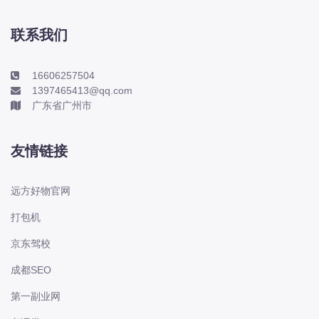
本田-海外本田
标致
联系我们
标致
标致-进口
16606257504
1397465413@qq.com
比亚迪
广东省广州市
比亚迪
比亚迪-海外版
友情链接
比亚迪商用车
比速
远方好物官网
C
打包机
传祺
京东驾校
创维
昌河
成都SEO
曹操
第一副业网
长丰猎豹