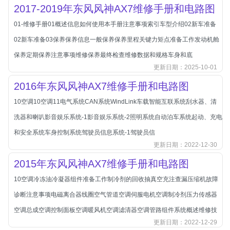
本田-海外本田
2017-2019年东风风神AX7维修手册和电路图
标致
01-维修手册01概述信息如何使用本手册注意事项索引车型介绍02新车准备
标致
02新车准备03保养保养信息一般保养保养里程关键力矩点准备工作发动机舱
标致-进口
保养定期保养注意事项维修保养最终检查维修数据和规格车身和底
更新日期：2025-10-01
比亚迪
比亚迪
2016年东风风神AX7维修手册和电路图
比亚迪-海外版
10空调10空调11电气系统CAN系统WindLink车载智能互联系统刮水器、清
比亚迪商用车
洗器和喇叭影音娱乐系统-1影音娱乐系统-2照明系统自动泊车系统起动、充电
比速
和安全系统车身控制系统驾驶员信息系统-1驾驶员信
更新日期：2022-12-30
C
传祺
2015年东风风神AX7维修手册和电路图
创维
10空调冷冻油冷凝器组件准备工作制冷剂的回收抽真空充注查漏压缩机故障
昌河
诊断注意事项电磁离合器线圈空气管道空调伺服电机空调制冷剂压力传感器
曹操
空调总成空调控制面板空调暖风机空调滤清器空调管路组件系统概述维修技
更新日期：2022-12-29
长丰猎豹