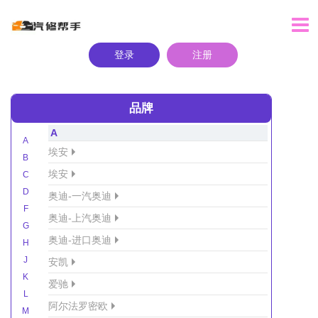
登录
注册
品牌
A
A
埃安
B
埃安
C
D
奥迪-一汽奥迪
F
奥迪-上汽奥迪
G
奥迪-进口奥迪
H
J
安凯
K
爱驰
L
阿尔法罗密欧
M