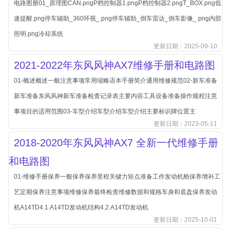
电路图册01_原理图CAN.pngP档控制器1.pngP档控制器2.pngT_BOX.png低
北汽新能源
速提醒.png停车辅助_360环视_.png停车辅助_倒车雷达_倒车影像_.png内部
北汽瑞翔
照明.png冷却系统
北汽绅宝
更新日期：2025-09-10
奔腾
2021-2022年东风风神AX7维修手册和电路图
奔腾
01-概述概述一般注意事项常用缩略语本手册简介通用维修规范02-新车准备
奔驰
新车准备东风风神新车准备检查记录表主要内容工具设备准备操作规程注意
宝沃
事项目的适用范围03-车型介绍车型介绍车型介绍主要标识牌位置主
宝马
更新日期：2023-05-11
宝骏
2018-2020年东风风神AX7 全新一代维修手册
宝骏
和电路图
宾利
01-维修手册保养一般保养保养里程关键力矩点准备工作发动机舱保养增补工
本田
艺定期保养注意事项维修保养最终检查维修数据和规格车身和底盘保养发动
本田-东风本田
机A14TD4.1.A14TD发动机结构4.2.A14TD发动机
本田-广州本田
更新日期：2025-10-01