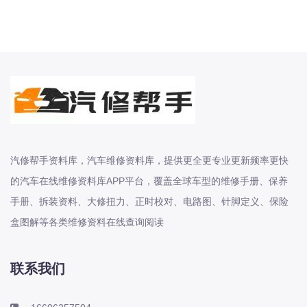
长城
长安
长安-凯程
长安-欧尚
长安-睿行
长安-跨越
D
DS
汽修帮手资料库，汽车维修资料库，提供更全更专业更新频率更快
DS
的汽车在线维修资料库APP平台，覆盖全球车型的维修手册、保养
DS-进口
手册、拆装资料、大修扭力、正时校对、电路图、针脚定义、保险
东南
盒图解等各类维修资料在线查询阅读
东风富康
东风小康
联系我们
东风景逸
东风纳米