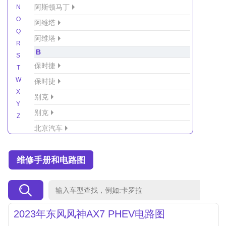
阿斯顿马丁
N
O
阿维塔
Q
阿维塔
R
B
S
保时捷
T
W
保时捷
X
别克
Y
别克
Z
北京汽车
北京汽车/北汽绅宝
维修手册和电路图
北京越野车
北汽-新能源
北汽制造
北汽威旺
2023年东风风神AX7 PHEV电路图
北汽幻速