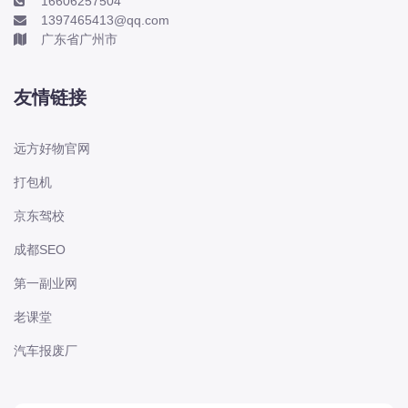
16606257504
1397465413@qq.com
东风股份
广东省广州市
东风菱智
东风轻型新能源
友情链接
东风风光
东风风度
远方好物官网
东风风神
打包机
东风风行
京东驾校
大乘
成都SEO
大众-一汽大众
大众-上汽大众
第一副业网
大众-江淮大众
老课堂
大众-进口大众
汽车报废厂
大力牛魔王
大通