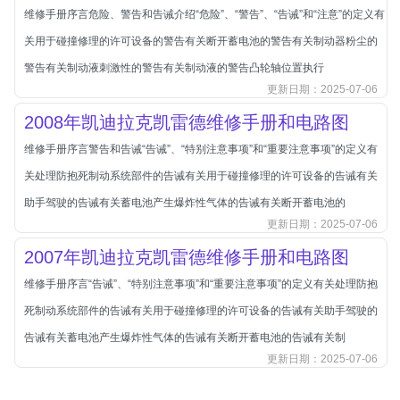
维修手册序言危险、警告和告诫介绍“危险”、“警告”、“告诫”和“注意”的定义有
长城
关用于碰撞修理的许可设备的警告有关断开蓄电池的警告有关制动器粉尘的
长安
警告有关制动液刺激性的警告有关制动液的警告凸轮轴位置执行
长安-凯程
更新日期：2025-07-06
长安-欧尚
2008年凯迪拉克凯雷德维修手册和电路图
长安-睿行
维修手册序言警告和告诫“告诫”、“特别注意事项”和“重要注意事项”的定义有
长安-跨越
关处理防抱死制动系统部件的告诫有关用于碰撞修理的许可设备的告诫有关
D
DS
助手驾驶的告诫有关蓄电池产生爆炸性气体的告诫有关断开蓄电池的
更新日期：2025-07-06
DS
2007年凯迪拉克凯雷德维修手册和电路图
DS-进口
维修手册序言“告诫”、“特别注意事项”和“重要注意事项”的定义有关处理防抱
东南
死制动系统部件的告诫有关用于碰撞修理的许可设备的告诫有关助手驾驶的
东风富康
告诫有关蓄电池产生爆炸性气体的告诫有关断开蓄电池的告诫有关制
东风小康
更新日期：2025-07-06
东风景逸
东风纳米