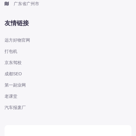
广东省广州市
电动屋
道奇
F
友情链接
丰田-一汽丰田
丰田-一汽丰田
远方好物官网
丰田-广汽丰田
打包机
丰田-广汽丰田
京东驾校
丰田-海外丰田
成都SEO
丰田-进口丰田
第一副业网
方程豹
枫叶
老课堂
法拉利
汽车报废厂
福特
福特
福特-江铃福特