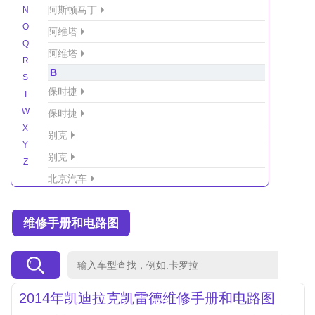
阿斯顿马丁
N
O
阿维塔
Q
阿维塔
R
B
S
保时捷
T
W
保时捷
X
别克
Y
别克
Z
北京汽车
北京汽车/北汽绅宝
维修手册和电路图
北京越野车
北汽-新能源
北汽制造
北汽威旺
2014年凯迪拉克凯雷德维修手册和电路图
北汽幻速