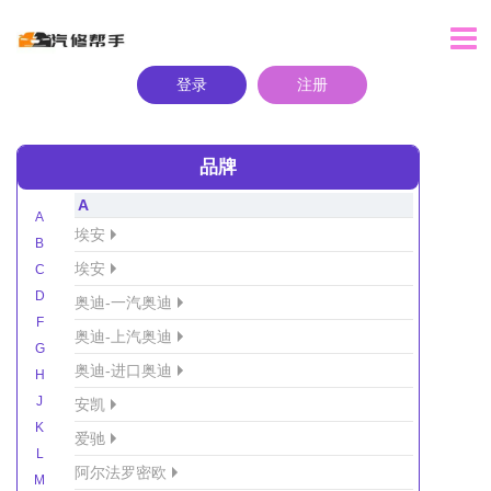
登录
注册
品牌
A
A
埃安
B
埃安
C
D
奥迪-一汽奥迪
F
奥迪-上汽奥迪
G
奥迪-进口奥迪
H
J
安凯
K
爱驰
L
阿尔法罗密欧
M