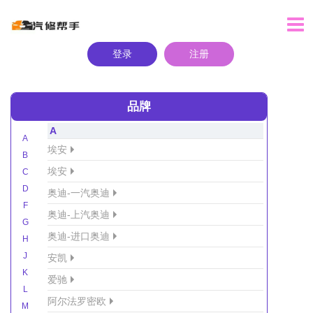
登录
注册
品牌
A
A
埃安
B
埃安
C
D
奥迪-一汽奥迪
F
奥迪-上汽奥迪
G
奥迪-进口奥迪
H
J
安凯
K
爱驰
L
阿尔法罗密欧
M