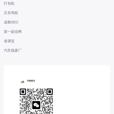
打包机
东风股份
京东驾校
东风菱智
成都SEO
东风轻型新能源
东风风光
第一副业网
东风风度
老课堂
东风风神
汽车报废厂
东风风行
大乘
大众-一汽大众
大众-上汽大众
大众-江淮大众
大众-进口大众
大力牛魔王
大通