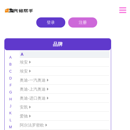
登录
注册
品牌
A
A
埃安
B
埃安
C
D
奥迪-一汽奥迪
F
奥迪-上汽奥迪
G
奥迪-进口奥迪
H
J
安凯
K
爱驰
L
阿尔法罗密欧
M