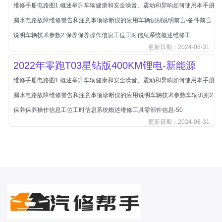
本田-海外本田
维修手册电路图1.概述举升车辆健康和安全噪音、震动和异响如何使用本手册
标致
漏水电路故障维修警告和注意事项诊断仪的应用车辆识别说明前言-备件前言
标致
说明车辆技术参数2.保养保养操作信息工位工时信息系统概述维修工
更新日期：2024-08-31
标致-进口
2022年零跑T03星钻版400KM锂电-新能源
比亚迪
维修手册电路图1.概述举升车辆健康和安全噪音、震动和异响如何使用本手册
比亚迪
漏水电路故障维修警告和注意事项诊断仪的应用说明车辆技术参数车辆识别2.
比亚迪-海外版
保养保养操作信息工位工时信息系统概述维修工具零部件信息-50
比亚迪商用车
更新日期：2024-08-31
比速
C
传祺
创维
昌河
曹操
长丰猎豹