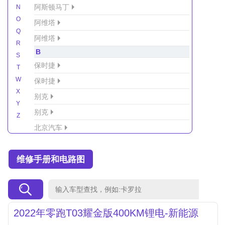
阿斯顿马丁
N
O
阿维塔
Q
阿维塔
R
B
S
保时捷
T
W
保时捷
X
别克
Y
别克
Z
北京汽车
北京汽车/北汽绅宝
维修手册和电路图
北京越野车
北汽-新能源
北汽制造
北汽威旺
2022年零跑T03耀金版400KM锂电-新能源
北汽幻速