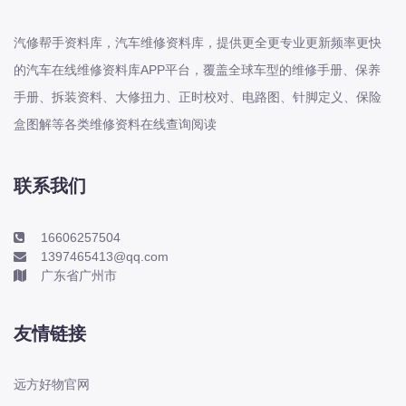
长城
汽修帮手资料库，汽车维修资料库，提供更全更专业更新频率更快
长安
的汽车在线维修资料库APP平台，覆盖全球车型的维修手册、保养
长安-凯程
手册、拆装资料、大修扭力、正时校对、电路图、针脚定义、保险
长安-欧尚
盒图解等各类维修资料在线查询阅读
长安-睿行
长安-跨越
D
联系我们
DS
DS
16606257504
1397465413@qq.com
DS-进口
广东省广州市
东南
东风富康
友情链接
东风小康
东风景逸
远方好物官网
东风纳米