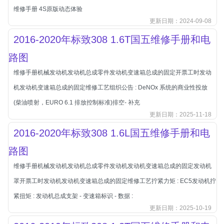
本田-海外本田
维修手册 4S原版动态体验
标致
更新日期：2024-09-08
标致
2016-2020年标致308 1.6T国五维修手册和电
标致-进口
路图
比亚迪
维修手册机械发动机发动机总成零件发动机变速箱总成的固定开票工时发动
比亚迪
机发动机变速箱总成的固定维修工艺组织公告 : DeNOx 系统的商业性投放
比亚迪-海外版
(柴油喷射，EURO 6.1 排放控制标准)排空- 补充
比亚迪商用车
更新日期：2025-11-18
比速
2016-2020年标致308 1.6L国五维修手册和电
C
路图
传祺
维修手册机械发动机发动机总成零件发动机发动机变速箱总成的固定发动机
创维
罩开票工时发动机发动机变速箱总成的固定维修工艺拧紧力矩 : EC5发动机拧
昌河
紧扭矩 : 发动机总成支架 - 变速箱标识 - 数据 :
曹操
更新日期：2025-10-19
长丰猎豹