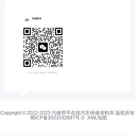
福特-江铃福特
福田-奥铃
福田-时代
福田-欧马可
福田汽车
菲亚特
飞凡
飞碟
G
GMC
国机智骏
观致
Copyright © 2012-2023 汽修帮手在线汽车维修资料库 版权所有
高合
蜀ICP备2021032697号-3
XML地图
H
Hyper 昊铂