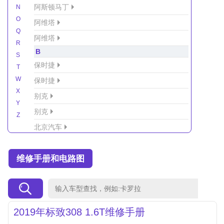
阿斯顿马丁
N
O
阿维塔
Q
阿维塔
R
B
S
保时捷
T
W
保时捷
X
别克
Y
别克
Z
北京汽车
北京汽车/北汽绅宝
维修手册和电路图
北京越野车
北汽-新能源
北汽制造
北汽威旺
2019年标致308 1.6T维修手册
北汽幻速