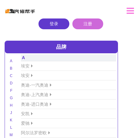
登录
注册
品牌
A
A
埃安
B
埃安
C
D
奥迪-一汽奥迪
F
奥迪-上汽奥迪
G
奥迪-进口奥迪
H
J
安凯
K
爱驰
L
阿尔法罗密欧
M