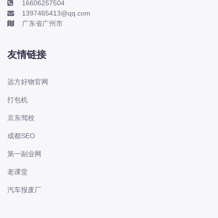
16606257504
电动屋
1397465413@qq.com
道奇
广东省广州市
F
丰田-一汽丰田
友情链接
丰田-一汽丰田
丰田-广汽丰田
远方好物官网
丰田-广汽丰田
打包机
丰田-海外丰田
京东驾校
丰田-进口丰田
成都SEO
方程豹
枫叶
第一副业网
法拉利
老课堂
福特
汽车报废厂
福特
福特-江铃福特