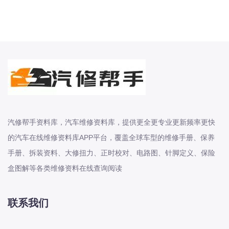
东风股份
东风菱智
东风轻型新能源
东风风光
东风风度
东风风神
东风风行
汽修帮手资料库，汽车维修资料库，提供更全更专业更新频率更快
大乘
的汽车在线维修资料库APP平台，覆盖全球车型的维修手册、保养
大众-一汽大众
手册、拆装资料、大修扭力、正时校对、电路图、针脚定义、保险
大众-上汽大众
盒图解等各类维修资料在线查询阅读
大众-江淮大众
大众-进口大众
联系我们
大力牛魔王
大通