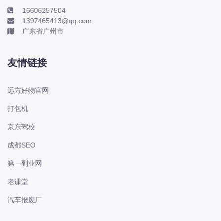
长城
16606257504
1397465413@qq.com
长安
广东省广州市
长安-凯程
长安-欧尚
友情链接
长安-睿行
长安-跨越
远方好物官网
D
打包机
DS
京东驾校
DS
DS-进口
成都SEO
东南
第一副业网
东风富康
老课堂
东风小康
汽车报废厂
东风景逸
东风纳米