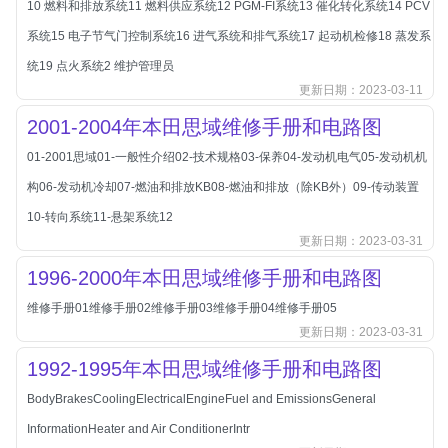
10 燃料和排放系统11 燃料供应系统12 PGM-FI系统13 催化转化系统14 PCV
北汽新能源
系统15 电子节气门控制系统16 进气系统和排气系统17 起动机检修18 蒸发系
北汽瑞翔
统19 点火系统2 维护管理员
北汽绅宝
更新日期：2023-03-11
奔腾
2001-2004年本田思域维修手册和电路图
奔腾
01-2001思域01-一般性介绍02-技术规格03-保养04-发动机电气05-发动机机
奔驰
构06-发动机冷却07-燃油和排放KB08-燃油和排放（除KB外）09-传动装置
宝沃
10-转向系统11-悬架系统12
宝马
更新日期：2023-03-31
宝骏
1996-2000年本田思域维修手册和电路图
宝骏
维修手册01维修手册02维修手册03维修手册04维修手册05
宾利
更新日期：2023-03-31
本田
1992-1995年本田思域维修手册和电路图
本田-东风本田
BodyBrakesCoolingElectricalEngineFuel and EmissionsGeneral
本田-广州本田
InformationHeater and Air ConditionerIntr