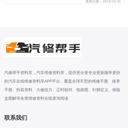
更新日期：2023-03-31
本田-海外本田
标致
标致
标致-进口
比亚迪
比亚迪
比亚迪-海外版
比亚迪商用车
汽修帮手资料库，汽车维修资料库，提供更全更专业更新频率更快
比速
的汽车在线维修资料库APP平台，覆盖全球车型的维修手册、保养
C
传祺
手册、拆装资料、大修扭力、正时校对、电路图、针脚定义、保险
创维
盒图解等各类维修资料在线查询阅读
昌河
曹操
联系我们
长丰猎豹