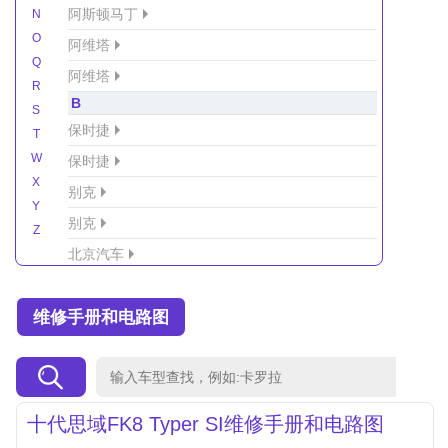
阿斯顿马丁
N
O
阿维塔
Q
阿维塔
R
B
S
保时捷
T
W
保时捷
X
别克
Y
别克
Z
北京汽车
北京汽车/北汽绅宝
维修手册和电路图
北京越野车
北汽-新能源
北汽制造
北汽威旺
十代思域FK8 Typer SI维修手册和电路图
北汽幻速