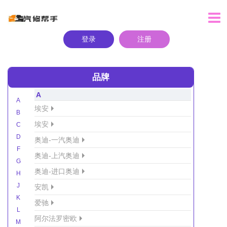
登录
注册
品牌
A
A
埃安
B
埃安
C
D
奥迪-一汽奥迪
F
奥迪-上汽奥迪
G
奥迪-进口奥迪
H
J
安凯
K
爱驰
L
阿尔法罗密欧
M