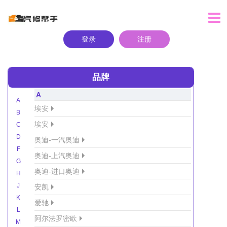
登录
注册
品牌
A
A
埃安
B
埃安
C
D
奥迪-一汽奥迪
F
奥迪-上汽奥迪
G
奥迪-进口奥迪
H
J
安凯
K
爱驰
L
阿尔法罗密欧
M