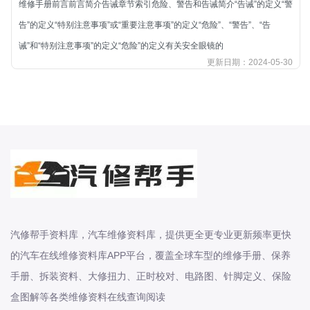
维修手册前言前言简介告诫章节索引危险、警告和告诫简介“告诫”的定义“警
北汽新能源
告”的定义“特别注意事项”或“重要注意事项”的定义“危险”、“警告”、“告
北汽瑞翔
诫”和“特别注意事项”的定义“危险”的定义有关安全眼镜的
北汽绅宝
更新日期：2024-05-30
奔腾
奔腾
奔驰
宝沃
宝马
宝骏
宝骏
宾利
汽修帮手资料库，汽车维修资料库，提供更全更专业更新频率更快
本田
的汽车在线维修资料库APP平台，覆盖全球车型的维修手册、保养
本田-东风本田
手册、拆装资料、大修扭力、正时校对、电路图、针脚定义、保险
本田-广州本田
盒图解等各类维修资料在线查询阅读