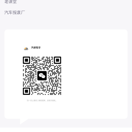
老课堂
长城
汽车报废厂
长安
长安-凯程
长安-欧尚
长安-睿行
长安-跨越
D
DS
DS
DS-进口
东南
东风富康
东风小康
东风景逸
东风纳米