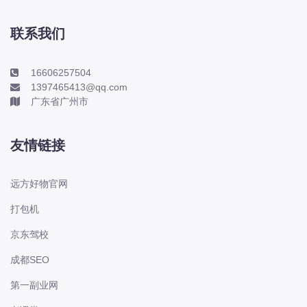
本田-海外本田
标致
联系我们
标致
标致-进口
16606257504
1397465413@qq.com
比亚迪
广东省广州市
比亚迪
比亚迪-海外版
友情链接
比亚迪商用车
比速
远方好物官网
C
打包机
传祺
京东驾校
创维
昌河
成都SEO
曹操
第一副业网
长丰猎豹