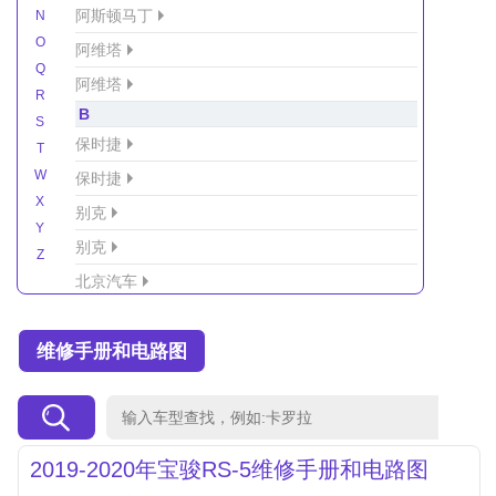
阿斯顿马丁
N
O
阿维塔
Q
阿维塔
R
B
S
保时捷
T
W
保时捷
X
别克
Y
别克
Z
北京汽车
北京汽车/北汽绅宝
维修手册和电路图
北京越野车
北汽-新能源
北汽制造
北汽威旺
2019-2020年宝骏RS-5维修手册和电路图
北汽幻速