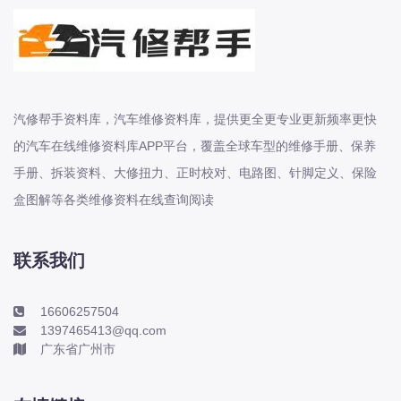
本田-海外本田
标致
标致
标致-进口
汽修帮手资料库，汽车维修资料库，提供更全更专业更新频率更快
比亚迪
的汽车在线维修资料库APP平台，覆盖全球车型的维修手册、保养
比亚迪
手册、拆装资料、大修扭力、正时校对、电路图、针脚定义、保险
比亚迪-海外版
盒图解等各类维修资料在线查询阅读
比亚迪商用车
比速
C
联系我们
传祺
创维
16606257504
1397465413@qq.com
昌河
广东省广州市
曹操
长丰猎豹