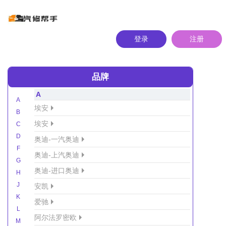
登录
注册
品牌
A
A
埃安
B
埃安
C
D
奥迪-一汽奥迪
F
奥迪-上汽奥迪
G
奥迪-进口奥迪
H
J
安凯
K
爱驰
L
阿尔法罗密欧
M