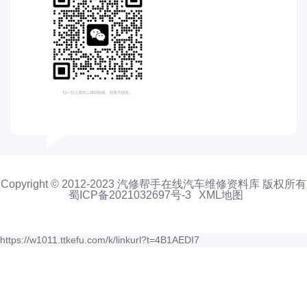
东风股份
东风菱智
东风轻型新能源
东风风光
东风风度
东风风神
东风风行
大乘
Copyright © 2012-2023 汽修帮手在线汽车维修资料库 版权所有
大众-一汽大众
蜀ICP备2021032697号-3
XML地图
大众-上汽大众
大众-江淮大众
https://w1011.ttkefu.com/k/linkurl?t=4B1AEDI7
大众-进口大众
大力牛魔王
大通