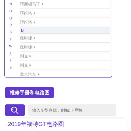
阿斯顿马丁
N
O
阿维塔
Q
阿维塔
R
B
S
保时捷
T
W
保时捷
X
别克
Y
别克
Z
北京汽车
北京汽车/北汽绅宝
维修手册和电路图
北京越野车
北汽-新能源
北汽制造
北汽威旺
2019年福特GT电路图
北汽幻速