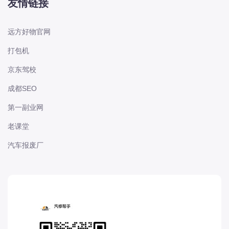
友情链接
长城
长安
远方好物官网
长安-凯程
打包机
长安-欧尚
京东驾校
长安-睿行
成都SEO
长安-跨越
D
第一副业网
DS
老课堂
DS
汽车报废厂
DS-进口
东南
东风富康
东风小康
东风景逸
东风纳米