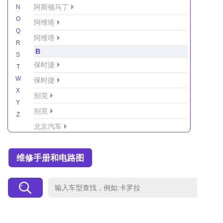
阿斯顿马丁
N
O
阿维塔
Q
阿维塔
R
B
S
保时捷
T
W
保时捷
X
别克
Y
别克
Z
北京汽车
北京汽车/北汽绅宝
维修手册和电路图
北京越野车
北汽-新能源
北汽制造
北汽威旺
北汽幻速