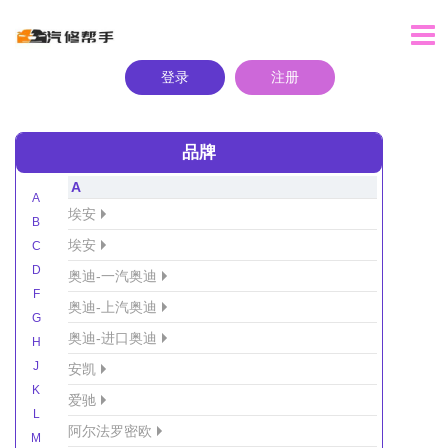
登录
注册
品牌
A
A
埃安
B
埃安
C
D
奥迪-一汽奥迪
F
奥迪-上汽奥迪
G
奥迪-进口奥迪
H
J
安凯
K
爱驰
L
阿尔法罗密欧
M