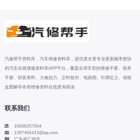
北汽新能源
北汽瑞翔
北汽绅宝
奔腾
奔腾
奔驰
汽修帮手资料库，汽车维修资料库，提供更全更专业更新频率更快
宝沃
的汽车在线维修资料库APP平台，覆盖全球车型的维修手册、保养
宝马
手册、拆装资料、大修扭力、正时校对、电路图、针脚定义、保险
宝骏
盒图解等各类维修资料在线查询阅读
宝骏
宾利
联系我们
本田
本田-东风本田
16606257504
1397465413@qq.com
本田-广州本田
广东省广州市