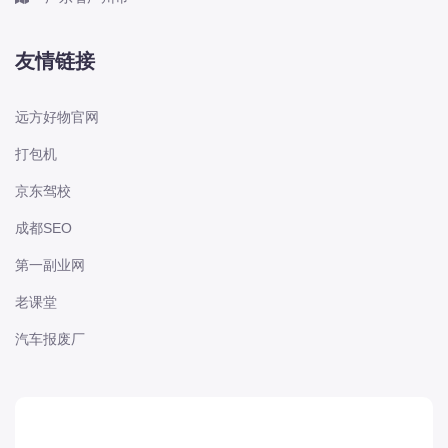
本田-海外本田
标致
友情链接
标致
标致-进口
远方好物官网
比亚迪
打包机
比亚迪
京东驾校
比亚迪-海外版
比亚迪商用车
成都SEO
比速
第一副业网
C
老课堂
传祺
汽车报废厂
创维
昌河
曹操
长丰猎豹