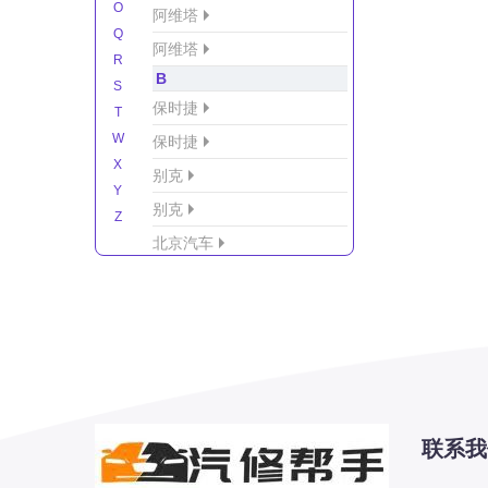
O
阿维塔
Q
阿维塔
R
B
S
保时捷
T
W
保时捷
X
别克
Y
别克
Z
北京汽车
北京汽车/北汽绅宝
北京越野车
北汽-新能源
北汽制造
北汽威旺
北汽幻速
联系我
北汽新能源