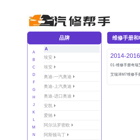
品牌
维修手册和
A
A
2014-2
埃安
B
01-维修手册奇
埃安
C
艾瑞泽M7维修手
D
奥迪-一汽奥迪
F
奥迪-上汽奥迪
G
奥迪-进口奥迪
H
J
安凯
K
爱驰
L
阿尔法罗密欧
M
阿斯顿马丁
N