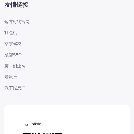
友情链接
电动屋
道奇
F
远方好物官网
丰田-一汽丰田
打包机
丰田-一汽丰田
京东驾校
丰田-广汽丰田
成都SEO
丰田-广汽丰田
第一副业网
丰田-海外丰田
丰田-进口丰田
老课堂
方程豹
汽车报废厂
枫叶
法拉利
福特
福特
福特-江铃福特