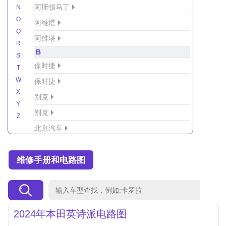
阿斯顿马丁
N
O
阿维塔
Q
阿维塔
R
B
S
保时捷
T
W
保时捷
X
别克
Y
别克
Z
北京汽车
北京汽车/北汽绅宝
维修手册和电路图
北京越野车
北汽-新能源
北汽制造
北汽威旺
2024年本田英诗派电路图
北汽幻速