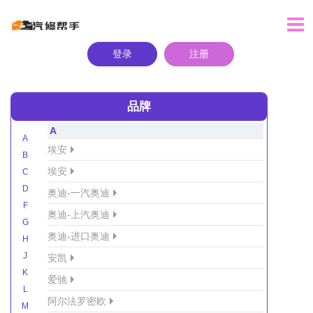
登录
注册
品牌
A
A
埃安
B
埃安
C
D
奥迪-一汽奥迪
F
奥迪-上汽奥迪
G
奥迪-进口奥迪
H
J
安凯
K
爱驰
L
阿尔法罗密欧
M