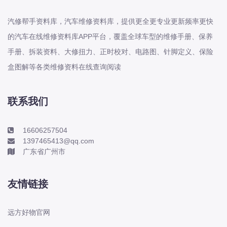
本田-海外本田
标致
汽修帮手资料库，汽车维修资料库，提供更全更专业更新频率更快
标致
的汽车在线维修资料库APP平台，覆盖全球车型的维修手册、保养
手册、拆装资料、大修扭力、正时校对、电路图、针脚定义、保险
标致-进口
盒图解等各类维修资料在线查询阅读
比亚迪
比亚迪
比亚迪-海外版
联系我们
比亚迪商用车
16606257504
比速
1397465413@qq.com
C
广东省广州市
传祺
创维
友情链接
昌河
曹操
远方好物官网
长丰猎豹