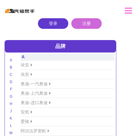
登录
注册
品牌
A
A
埃安
B
埃安
C
D
奥迪-一汽奥迪
F
奥迪-上汽奥迪
G
奥迪-进口奥迪
H
J
安凯
K
爱驰
L
阿尔法罗密欧
M