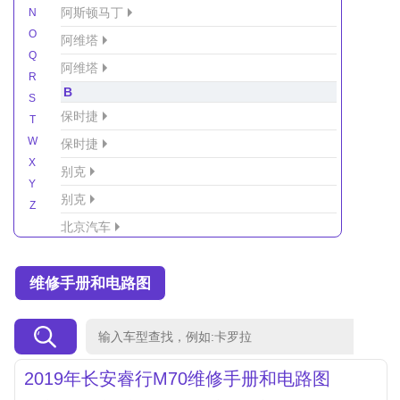
阿斯顿马丁
N
O
阿维塔
Q
阿维塔
R
B
S
保时捷
T
W
保时捷
X
别克
Y
别克
Z
北京汽车
北京汽车/北汽绅宝
维修手册和电路图
北京越野车
北汽-新能源
北汽制造
北汽威旺
2019年长安睿行M70维修手册和电路图
北汽幻速