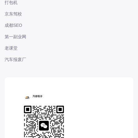
打包机
长城
京东驾校
长安
长安-凯程
成都SEO
长安-欧尚
第一副业网
长安-睿行
老课堂
长安-跨越
汽车报废厂
D
DS
DS
DS-进口
东南
东风富康
东风小康
东风景逸
东风纳米