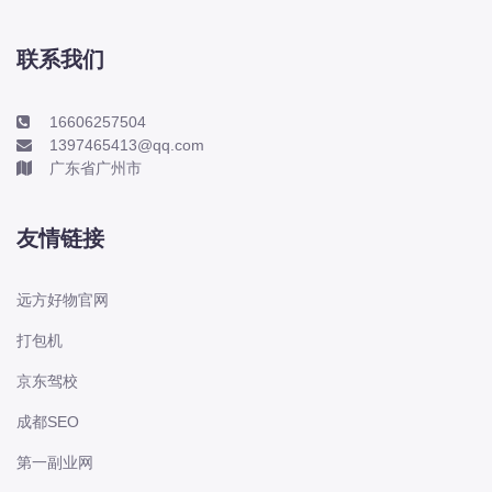
长城
长安
联系我们
长安-凯程
16606257504
长安-欧尚
1397465413@qq.com
长安-睿行
广东省广州市
长安-跨越
D
友情链接
DS
DS
远方好物官网
DS-进口
打包机
东南
京东驾校
东风富康
东风小康
成都SEO
东风景逸
第一副业网
东风纳米