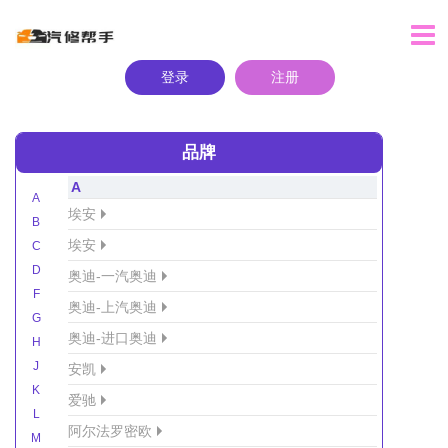
登录
注册
品牌
A
A
埃安
B
埃安
C
D
奥迪-一汽奥迪
F
奥迪-上汽奥迪
G
奥迪-进口奥迪
H
J
安凯
K
爱驰
L
阿尔法罗密欧
M