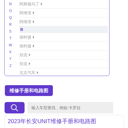
阿斯顿马丁
N
O
阿维塔
Q
阿维塔
R
B
S
保时捷
T
W
保时捷
X
别克
Y
别克
Z
北京汽车
北京汽车/北汽绅宝
维修手册和电路图
北京越野车
北汽-新能源
北汽制造
北汽威旺
2023年长安UNIT维修手册和电路图
北汽幻速