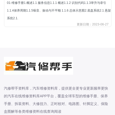
本田-海外本田
01-维修手册1.概述1.1 服务信息1.1.1 概述1.1.2 识别代码1.1.3举升与牵引
标致
1.1.4保养周期1.1.5噪音、振动与不平顺 1.1.6 总体示意图2.底盘系统2.1 悬架
标致
系统2.1.
更新日期：2023-06-27
标致-进口
比亚迪
比亚迪
比亚迪-海外版
比亚迪商用车
比速
C
传祺
创维
汽修帮手资料库，汽车维修资料库，提供更全更专业更新频率更快
昌河
的汽车在线维修资料库APP平台，覆盖全球车型的维修手册、保养
手册、拆装资料、大修扭力、正时校对、电路图、针脚定义、保险
曹操
盒图解等各类维修资料在线查询阅读
长丰猎豹