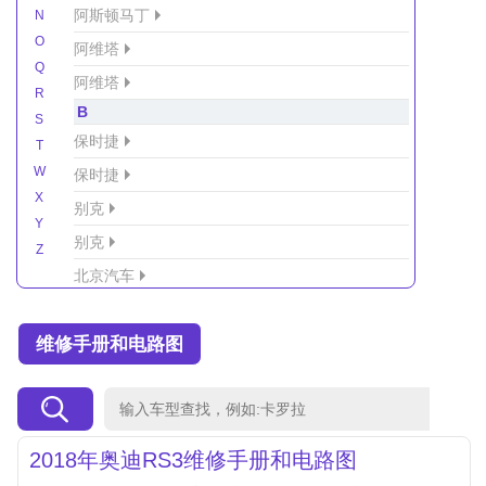
阿斯顿马丁
N
O
阿维塔
Q
阿维塔
R
B
S
保时捷
T
W
保时捷
X
别克
Y
别克
Z
北京汽车
北京汽车/北汽绅宝
维修手册和电路图
北京越野车
北汽-新能源
北汽制造
北汽威旺
2018年奥迪RS3维修手册和电路图
北汽幻速