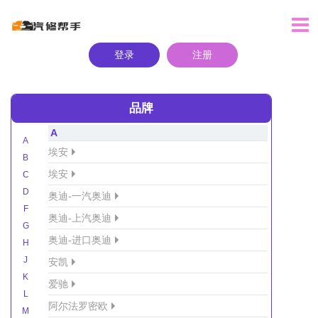
登录
注册
品牌
A
A
埃安
B
埃安
C
D
奥迪-一汽奥迪
F
奥迪-上汽奥迪
G
奥迪-进口奥迪
H
J
安凯
K
爱驰
L
阿尔法罗密欧
M