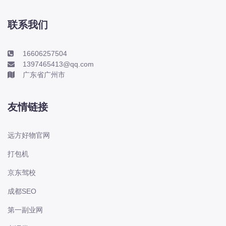
本田-海外本田
标致
联系我们
标致
标致-进口
16606257504
1397465413@qq.com
比亚迪
广东省广州市
比亚迪
比亚迪-海外版
友情链接
比亚迪商用车
比速
远方好物官网
C
打包机
传祺
京东驾校
创维
昌河
成都SEO
曹操
第一副业网
长丰猎豹