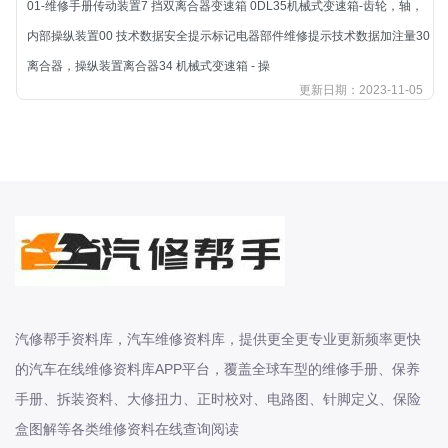
01-维修手册传动装置7 挡双离合器变速箱 0DL35机械式变速箱-齿轮，轴，
北汽新能源
内部操纵装置00 技术数据安全提示标记电器部件维修提示技术数据加注量30
北汽瑞翔
离合器，操纵装置离合器34 机械式变速箱 - 操
北汽绅宝
更新日期：2023-11-05
奔腾
奔腾
奔驰
宝沃
宝马
宝骏
宝骏
宾利
汽修帮手资料库，汽车维修资料库，提供更全更专业更新频率更快
本田
的汽车在线维修资料库APP平台，覆盖全球车型的维修手册、保养
本田-东风本田
手册、拆装资料、大修扭力、正时校对、电路图、针脚定义、保险
本田-广州本田
盒图解等各类维修资料在线查询阅读