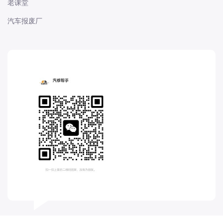
老课堂
长城
汽车报废厂
长安
长安-凯程
长安-欧尚
长安-睿行
长安-跨越
D
DS
DS
DS-进口
东南
东风富康
东风小康
东风景逸
东风纳米