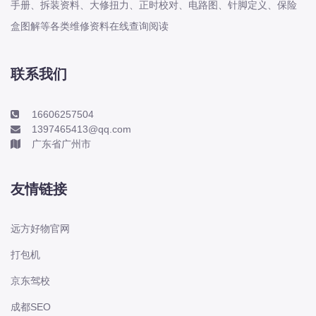
手册、拆装资料、大修扭力、正时校对、电路图、针脚定义、保险
电动屋
盒图解等各类维修资料在线查询阅读
道奇
F
丰田-一汽丰田
联系我们
丰田-一汽丰田
丰田-广汽丰田
16606257504
1397465413@qq.com
丰田-广汽丰田
广东省广州市
丰田-海外丰田
丰田-进口丰田
友情链接
方程豹
枫叶
远方好物官网
法拉利
打包机
福特
京东驾校
福特
成都SEO
福特-江铃福特