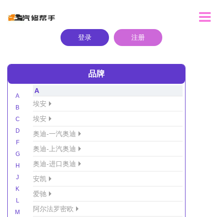
登录
注册
品牌
A
A
埃安
B
埃安
C
D
奥迪-一汽奥迪
F
奥迪-上汽奥迪
G
奥迪-进口奥迪
H
J
安凯
K
爱驰
L
阿尔法罗密欧
M