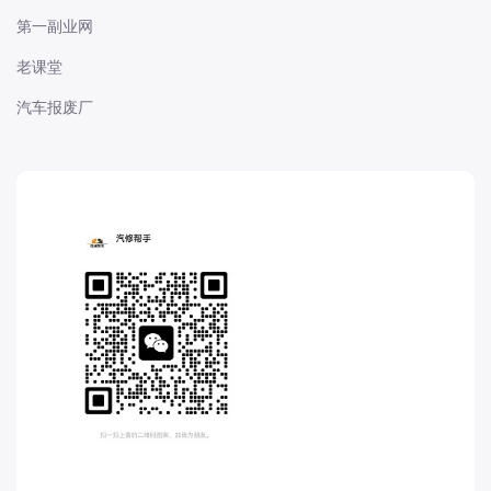
福特-江铃福特
第一副业网
福田-奥铃
老课堂
福田-时代
汽车报废厂
福田-欧马可
福田汽车
菲亚特
飞凡
飞碟
G
GMC
国机智骏
观致
高合
H
Hyper 昊铂