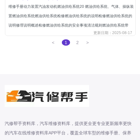
维修手册动力装置汽油发动机燃油供给系统20 燃油供给系统、气体、操纵装
东风股份
置燃油供给系统燃油供给系统检修燃油供给系统的说明检修燃油供给系统的
东风菱智
说明修理说明概述检修燃油供给系统的安全事项清洁规则燃油供给系统带
东风轻型新能源
更新日期：2025-08-17
东风风光
<
1
2
>
东风风度
东风风神
东风风行
大乘
大众-一汽大众
大众-上汽大众
大众-江淮大众
大众-进口大众
汽修帮手资料库，汽车维修资料库，提供更全更专业更新频率更快
大力牛魔王
的汽车在线维修资料库APP平台，覆盖全球车型的维修手册、保养
大通