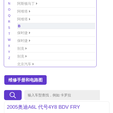
阿斯顿马丁
N
O
阿维塔
Q
阿维塔
R
B
S
保时捷
T
W
保时捷
X
别克
Y
别克
Z
北京汽车
北京汽车/北汽绅宝
维修手册和电路图
北京越野车
北汽-新能源
北汽制造
北汽威旺
2005奥迪A6L 代号4Y8 BDV FRY
北汽幻速