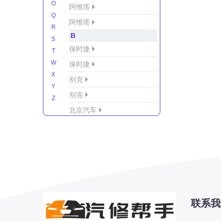
O
阿维塔
Q
阿维塔
R
B
S
保时捷
T
W
保时捷
X
别克
Y
别克
Z
北京汽车
北京汽车/北汽绅宝
北京越野车
北汽-新能源
北汽制造
北汽威旺
北汽幻速
联系我
北汽新能源