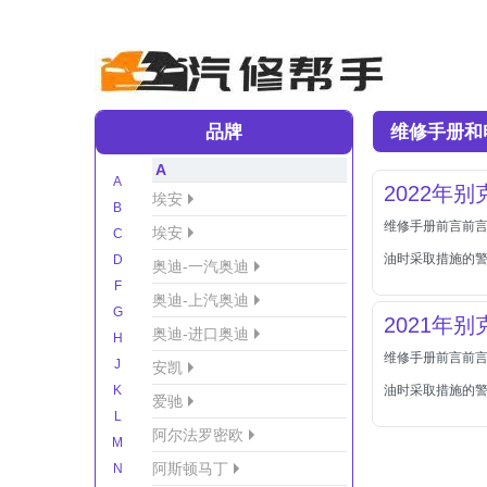
品牌
维修手册和
A
A
2022年
埃安
B
维修手册前言前言
埃安
C
油时采取措施的
D
奥迪-一汽奥迪
F
奥迪-上汽奥迪
G
2021年
奥迪-进口奥迪
H
维修手册前言前言
J
安凯
K
油时采取措施的
爱驰
L
阿尔法罗密欧
M
阿斯顿马丁
N