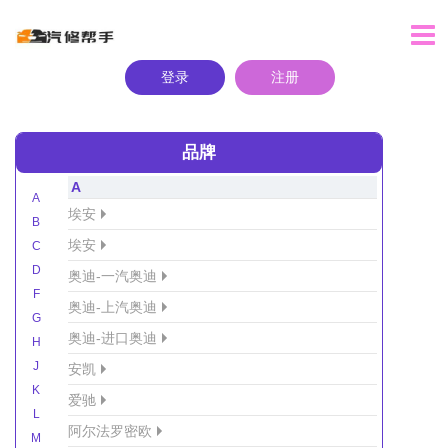
登录
注册
品牌
A
A
埃安
B
埃安
C
D
奥迪-一汽奥迪
F
奥迪-上汽奥迪
G
奥迪-进口奥迪
H
J
安凯
K
爱驰
L
阿尔法罗密欧
M