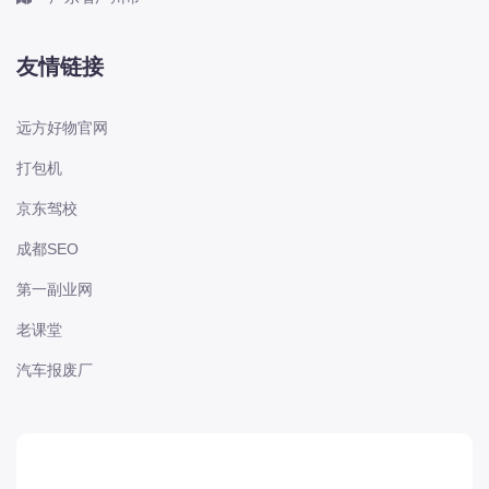
本田-海外本田
标致
友情链接
标致
标致-进口
远方好物官网
比亚迪
打包机
比亚迪
京东驾校
比亚迪-海外版
比亚迪商用车
成都SEO
比速
第一副业网
C
老课堂
传祺
汽车报废厂
创维
昌河
曹操
长丰猎豹