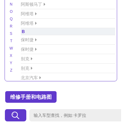
阿斯顿马丁
N
O
阿维塔
Q
阿维塔
R
B
S
保时捷
T
W
保时捷
X
别克
Y
别克
Z
北京汽车
北京汽车/北汽绅宝
维修手册和电路图
北京越野车
北汽-新能源
北汽制造
北汽威旺
北汽幻速