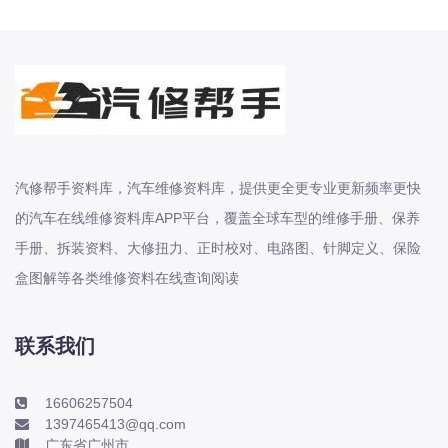
北汽新能源
北汽瑞翔
北汽绅宝
奔腾
奔腾
奔驰
汽修帮手资料库，汽车维修资料库，提供更全更专业更新频率更快
宝沃
的汽车在线维修资料库APP平台，覆盖全球车型的维修手册、保养
宝马
手册、拆装资料、大修扭力、正时校对、电路图、针脚定义、保险
宝骏
盒图解等各类维修资料在线查询阅读
宝骏
宾利
联系我们
本田
本田-东风本田
16606257504
1397465413@qq.com
本田-广州本田
广东省广州市