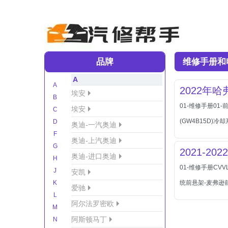
品牌
维修手册和
A
A
2022年
埃安
B
01-维修手册01
埃安
C
(GW4B15D)冷却
D
奥迪-一汽奥迪
F
奥迪-上汽奥迪
G
2021-
奥迪-进口奥迪
H
01-维修手册CV
J
安凯
K
统前悬架-麦弗逊
爱驰
L
阿尔法罗密欧
M
阿斯顿马丁
N