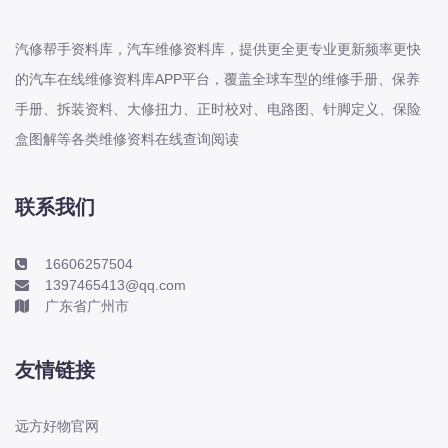
本田-海外本田
标致
汽修帮手资料库，汽车维修资料库，提供更全更专业更新频率更快
标致
的汽车在线维修资料库APP平台，覆盖全球车型的维修手册、保养
标致-进口
手册、拆装资料、大修扭力、正时校对、电路图、针脚定义、保险
比亚迪
盒图解等各类维修资料在线查询阅读
比亚迪
比亚迪-海外版
联系我们
比亚迪商用车
比速
16606257504
C
1397465413@qq.com
广东省广州市
传祺
创维
友情链接
昌河
曹操
远方好物官网
长丰猎豹