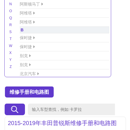
阿斯顿马丁
N
O
阿维塔
Q
阿维塔
R
B
S
保时捷
T
W
保时捷
X
别克
Y
别克
Z
北京汽车
北京汽车/北汽绅宝
维修手册和电路图
北京越野车
北汽-新能源
北汽制造
北汽威旺
2015-2019年丰田普锐斯维修手册和电路图
北汽幻速