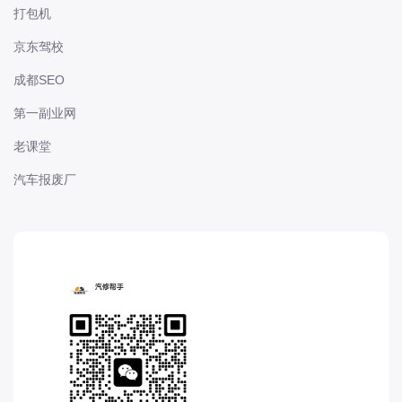
打包机
长城
长安
京东驾校
长安-凯程
成都SEO
长安-欧尚
第一副业网
长安-睿行
老课堂
长安-跨越
汽车报废厂
D
DS
DS
DS-进口
东南
东风富康
东风小康
东风景逸
东风纳米