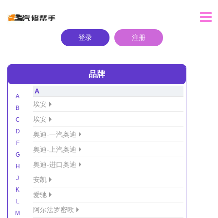
登录
注册
品牌
A
A
埃安
B
埃安
C
D
奥迪-一汽奥迪
F
奥迪-上汽奥迪
G
奥迪-进口奥迪
H
J
安凯
K
爱驰
L
阿尔法罗密欧
M