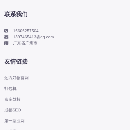
本田-海外本田
标致
联系我们
标致
标致-进口
16606257504
1397465413@qq.com
比亚迪
广东省广州市
比亚迪
比亚迪-海外版
友情链接
比亚迪商用车
比速
远方好物官网
C
打包机
传祺
京东驾校
创维
昌河
成都SEO
曹操
第一副业网
长丰猎豹