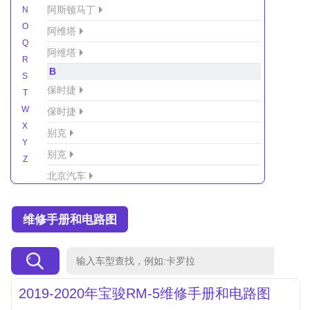
阿斯顿马丁
N
O
阿维塔
Q
阿维塔
R
B
S
保时捷
T
W
保时捷
X
别克
Y
别克
Z
北京汽车
北京汽车/北汽绅宝
维修手册和电路图
北京越野车
北汽-新能源
北汽制造
北汽威旺
2019-2020年宝骏RM-5维修手册和电路图
北汽幻速