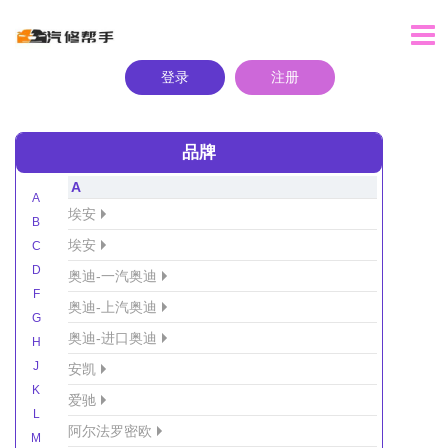
登录
注册
品牌
A
A
埃安
B
埃安
C
D
奥迪-一汽奥迪
F
奥迪-上汽奥迪
G
奥迪-进口奥迪
H
J
安凯
K
爱驰
L
阿尔法罗密欧
M