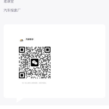
老课堂
长城
汽车报废厂
长安
长安-凯程
长安-欧尚
长安-睿行
长安-跨越
D
DS
DS
DS-进口
东南
东风富康
东风小康
东风景逸
东风纳米