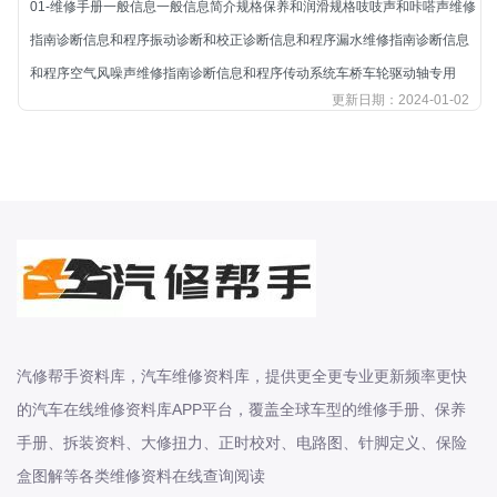
01-维修手册一般信息一般信息简介规格保养和润滑规格吱吱声和咔嗒声维修
北汽新能源
指南诊断信息和程序振动诊断和校正诊断信息和程序漏水维修指南诊断信息
北汽瑞翔
和程序空气风噪声维修指南诊断信息和程序传动系统车桥车轮驱动轴专用
北汽绅宝
更新日期：2024-01-02
奔腾
奔腾
奔驰
宝沃
宝马
宝骏
宝骏
宾利
汽修帮手资料库，汽车维修资料库，提供更全更专业更新频率更快
本田
的汽车在线维修资料库APP平台，覆盖全球车型的维修手册、保养
本田-东风本田
手册、拆装资料、大修扭力、正时校对、电路图、针脚定义、保险
本田-广州本田
盒图解等各类维修资料在线查询阅读