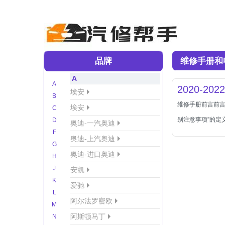
品牌
维修手册和
A
A
2020-2
埃安
B
维修手册前言前言简
埃安
C
别注意事项”的定
D
奥迪-一汽奥迪
F
奥迪-上汽奥迪
G
奥迪-进口奥迪
H
J
安凯
K
爱驰
L
阿尔法罗密欧
M
阿斯顿马丁
N