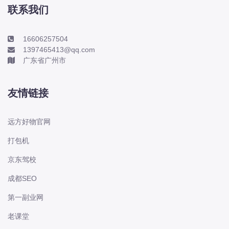
本田-海外本田
联系我们
标致
标致
16606257504
1397465413@qq.com
标致-进口
广东省广州市
比亚迪
比亚迪
友情链接
比亚迪-海外版
比亚迪商用车
远方好物官网
比速
打包机
C
传祺
京东驾校
创维
成都SEO
昌河
第一副业网
曹操
老课堂
长丰猎豹