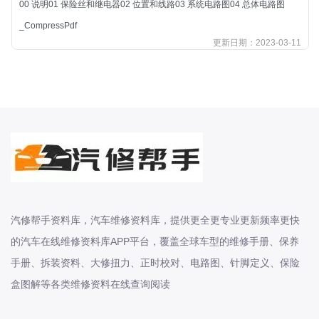
00 说明01 保险丝和继电器02 位置和线路03 系统电路图04 总体电路图
北汽新能源
_CompressPdf
北汽瑞翔
更新日期：2023-03-11
北汽绅宝
奔腾
奔腾
奔驰
宝沃
宝马
宝骏
宝骏
汽修帮手资料库，汽车维修资料库，提供更全更专业更新频率更快
宾利
的汽车在线维修资料库APP平台，覆盖全球车型的维修手册、保养
本田
手册、拆装资料、大修扭力、正时校对、电路图、针脚定义、保险
本田-东风本田
盒图解等各类维修资料在线查询阅读
本田-广州本田