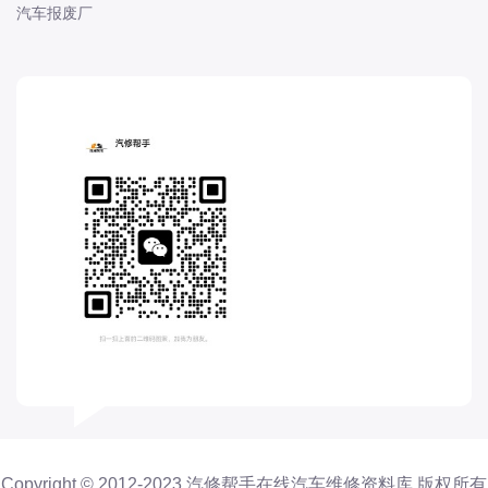
汽车报废厂
长城
长安
长安-凯程
长安-欧尚
长安-睿行
长安-跨越
D
DS
DS
DS-进口
东南
东风富康
东风小康
东风景逸
Copyright © 2012-2023 汽修帮手在线汽车维修资料库 版权所有
东风纳米