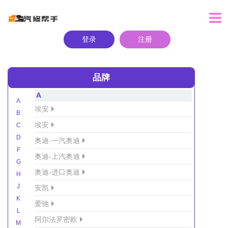
登录
注册
品牌
A
A
埃安
B
埃安
C
D
奥迪-一汽奥迪
F
奥迪-上汽奥迪
G
奥迪-进口奥迪
H
J
安凯
K
爱驰
L
阿尔法罗密欧
M