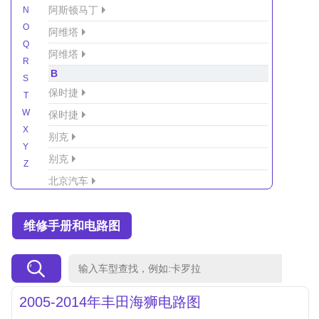
阿斯顿马丁
N
O
阿维塔
Q
阿维塔
R
B
S
保时捷
T
W
保时捷
X
别克
Y
别克
Z
北京汽车
北京汽车/北汽绅宝
维修手册和电路图
北京越野车
北汽-新能源
北汽制造
北汽威旺
2005-2014年丰田海狮电路图
北汽幻速