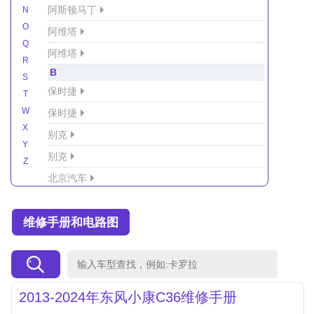
阿斯顿马丁
N
O
阿维塔
Q
阿维塔
R
B
S
保时捷
T
W
保时捷
X
别克
Y
别克
Z
北京汽车
北京汽车/北汽绅宝
维修手册和电路图
北京越野车
北汽-新能源
北汽制造
北汽威旺
2013-2024年东风小康C36维修手册
北汽幻速