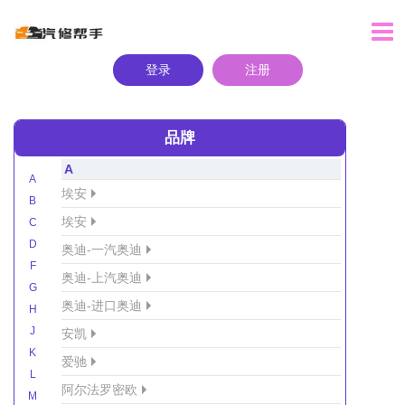
登录
注册
品牌
A
A
埃安
B
埃安
C
D
奥迪-一汽奥迪
F
奥迪-上汽奥迪
G
奥迪-进口奥迪
H
J
安凯
K
爱驰
L
阿尔法罗密欧
M