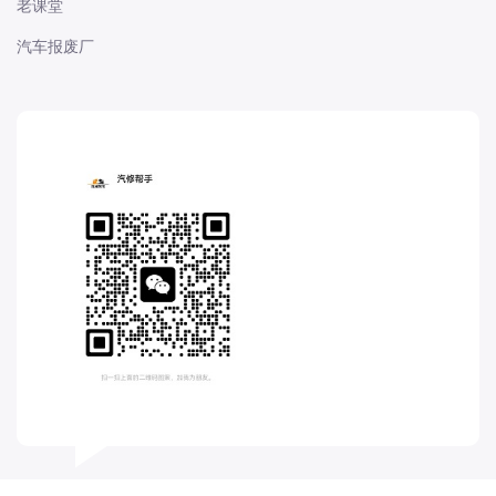
老课堂
长城
汽车报废厂
长安
长安-凯程
长安-欧尚
长安-睿行
长安-跨越
D
DS
DS
DS-进口
东南
东风富康
东风小康
东风景逸
东风纳米