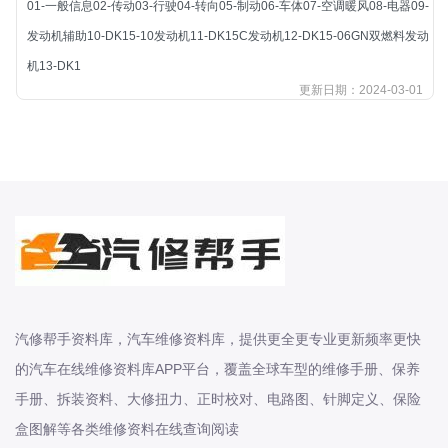
01-一般信息02-传动03-行驶04-转向05-制动06-车体07-空调暖风08-电器09-
北汽新能源
发动机辅助10-DK15-10发动机11-DK15C发动机12-DK15-06GN双燃料发动
北汽瑞翔
机13-DK1
北汽绅宝
更新日期：2024-03-01
奔腾
奔腾
奔驰
宝沃
宝马
宝骏
宝骏
宾利
汽修帮手资料库，汽车维修资料库，提供更全更专业更新频率更快
本田
的汽车在线维修资料库APP平台，覆盖全球车型的维修手册、保养
本田-东风本田
手册、拆装资料、大修扭力、正时校对、电路图、针脚定义、保险
本田-广州本田
盒图解等各类维修资料在线查询阅读