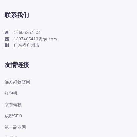
本田-海外本田
标致
联系我们
标致
标致-进口
16606257504
1397465413@qq.com
比亚迪
广东省广州市
比亚迪
比亚迪-海外版
友情链接
比亚迪商用车
比速
远方好物官网
C
打包机
传祺
京东驾校
创维
昌河
成都SEO
曹操
第一副业网
长丰猎豹