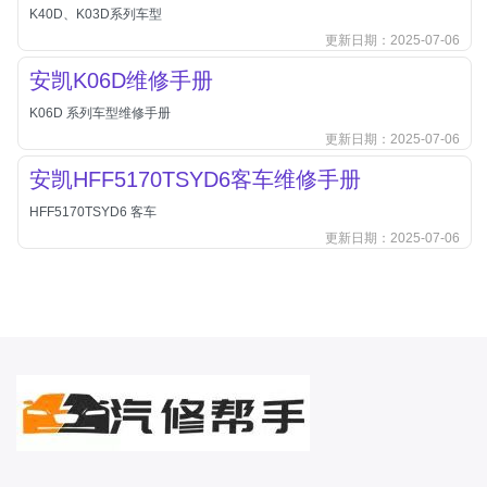
本田-海外本田
K40D、K03D系列车型
更新日期：2025-07-06
标致
安凯K06D维修手册
标致
标致-进口
K06D 系列车型维修手册
更新日期：2025-07-06
比亚迪
安凯HFF5170TSYD6客车维修手册
比亚迪
比亚迪-海外版
HFF5170TSYD6 客车
更新日期：2025-07-06
比亚迪商用车
比速
C
传祺
创维
昌河
曹操
长丰猎豹