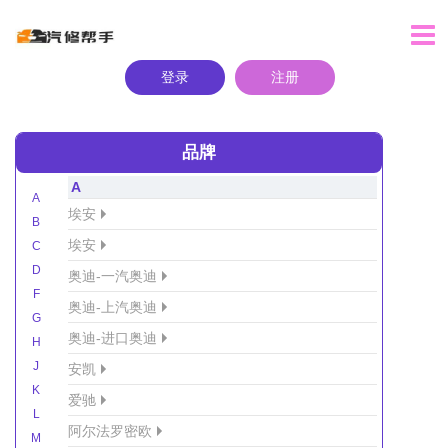
登录
注册
品牌
A
A
埃安
B
埃安
C
D
奥迪-一汽奥迪
F
奥迪-上汽奥迪
G
奥迪-进口奥迪
H
J
安凯
K
爱驰
L
阿尔法罗密欧
M