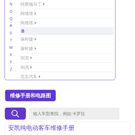
阿斯顿马丁
N
O
阿维塔
Q
阿维塔
R
B
S
保时捷
T
W
保时捷
X
别克
Y
别克
Z
北京汽车
北京汽车/北汽绅宝
维修手册和电路图
北京越野车
北汽-新能源
北汽制造
北汽威旺
安凯纯电动客车维修手册
北汽幻速