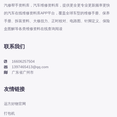
长城
汽修帮手资料库，汽车维修资料库，提供更全更专业更新频率更快
长安
的汽车在线维修资料库APP平台，覆盖全球车型的维修手册、保养
手册、拆装资料、大修扭力、正时校对、电路图、针脚定义、保险
长安-凯程
盒图解等各类维修资料在线查询阅读
长安-欧尚
长安-睿行
长安-跨越
联系我们
D
DS
16606257504
1397465413@qq.com
DS
广东省广州市
DS-进口
东南
友情链接
东风富康
东风小康
远方好物官网
东风景逸
打包机
东风纳米