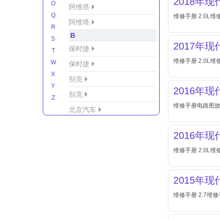
2018年
O
阿维塔
Q
维修手册 2.0L维
阿维塔
R
B
S
2017年
保时捷
T
维修手册 2.0L维
W
保时捷
X
别克
Y
2016年
别克
Z
维修手册电路图
北京汽车
北京汽车/北汽绅宝
2016年
北京越野车
维修手册 2.0L维修
北汽-新能源
北汽制造
2015年
北汽威旺
维修手册 2.7维修
北汽幻速
北汽新能源