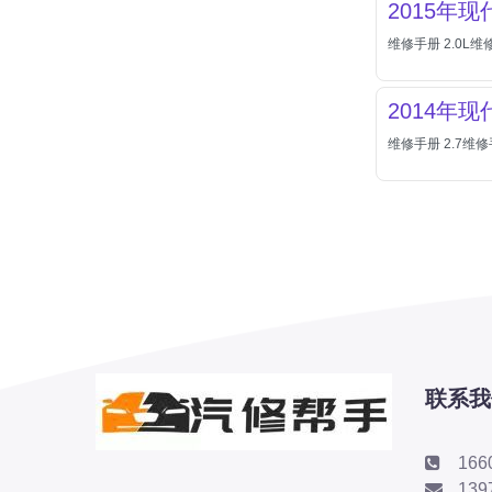
2015年
北汽瑞翔
维修手册 2.0L维修
北汽绅宝
奔腾
2014年
奔腾
维修手册 2.7维修手
奔驰
宝沃
宝马
宝骏
宝骏
宾利
本田
联系我
本田-东风本田
本田-广州本田
166
本田-海外本田
139