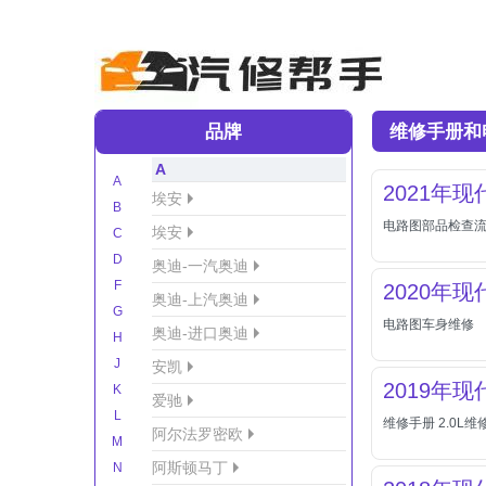
品牌
维修手册和
A
A
2021年
埃安
B
电路图部品检查
埃安
C
D
奥迪-一汽奥迪
F
2020年
奥迪-上汽奥迪
G
电路图车身维修
奥迪-进口奥迪
H
J
安凯
2019年
K
爱驰
L
维修手册 2.0L维
阿尔法罗密欧
M
阿斯顿马丁
N