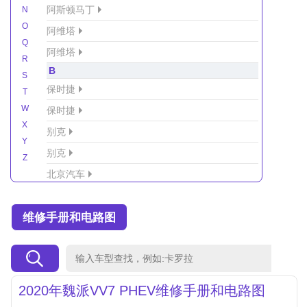
阿斯顿马丁
N
O
阿维塔
Q
阿维塔
R
B
S
保时捷
T
W
保时捷
X
别克
Y
别克
Z
北京汽车
北京汽车/北汽绅宝
维修手册和电路图
北京越野车
北汽-新能源
北汽制造
北汽威旺
2020年魏派VV7 PHEV维修手册和电路图
北汽幻速