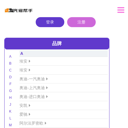
登录
注册
品牌
A
A
埃安
B
埃安
C
D
奥迪-一汽奥迪
F
奥迪-上汽奥迪
G
奥迪-进口奥迪
H
J
安凯
K
爱驰
L
阿尔法罗密欧
M