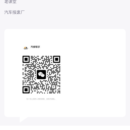
老课堂
长城
汽车报废厂
长安
长安-凯程
长安-欧尚
长安-睿行
长安-跨越
D
DS
DS
DS-进口
东南
东风富康
东风小康
东风景逸
东风纳米