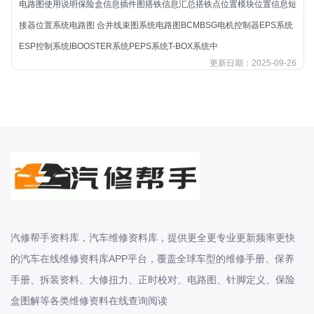
电路图使用说明保险盒信息插件图搭铁信息汇总搭铁点位置模块位置信息短
北汽新能源
接器位置系统电路图 合并线束图系统电路图BCMBSG电机控制器EPS系统
北汽瑞翔
ESP控制系统IBOOSTER系统PEPS系统T-BOX系统中
北汽绅宝
更新日期：2025-09-26
奔腾
奔腾
奔驰
宝沃
宝马
宝骏
宝骏
宾利
汽修帮手资料库，汽车维修资料库，提供更全更专业更新频率更快
本田
的汽车在线维修资料库APP平台，覆盖全球车型的维修手册、保养
本田-东风本田
手册、拆装资料、大修扭力、正时校对、电路图、针脚定义、保险
本田-广州本田
盒图解等各类维修资料在线查询阅读