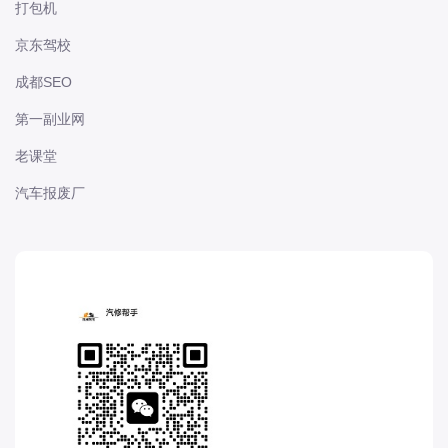
打包机
长城
京东驾校
长安
长安-凯程
成都SEO
长安-欧尚
第一副业网
长安-睿行
老课堂
长安-跨越
汽车报废厂
D
DS
DS
DS-进口
东南
东风富康
东风小康
东风景逸
东风纳米