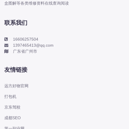
本田-海外本田
盒图解等各类维修资料在线查询阅读
标致
标致
联系我们
标致-进口
比亚迪
16606257504
1397465413@qq.com
比亚迪
广东省广州市
比亚迪-海外版
比亚迪商用车
友情链接
比速
C
远方好物官网
传祺
打包机
创维
京东驾校
昌河
曹操
成都SEO
长丰猎豹
第一副业网