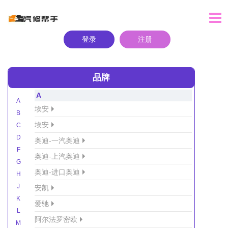
登录
注册
品牌
A
A
埃安
B
埃安
C
D
奥迪-一汽奥迪
F
奥迪-上汽奥迪
G
奥迪-进口奥迪
H
J
安凯
K
爱驰
L
阿尔法罗密欧
M