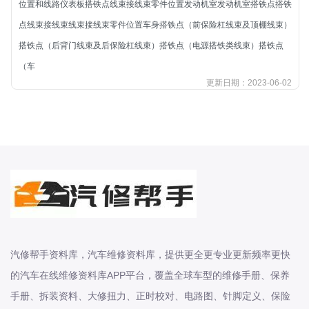
位置和线路仪表板搭铁点线束接线束零件位置发动机室发动机室搭铁点搭铁
北汽新能源
点线束接线束线束接线束零件位置车身搭铁点（前保险杠线束及顶棚线束）
北汽瑞翔
搭铁点（后背门线束及后保险杠线束）搭铁点（电源搭铁类线束）搭铁点
北汽绅宝
（车
奔腾
更新日期：2023-06-02
奔腾
奔驰
宝沃
宝马
宝骏
宝骏
宾利
本田
汽修帮手资料库，汽车维修资料库，提供更全更专业更新频率更快
本田-东风本田
的汽车在线维修资料库APP平台，覆盖全球车型的维修手册、保养
本田-广州本田
手册、拆装资料、大修扭力、正时校对、电路图、针脚定义、保险