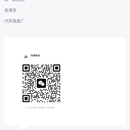
长城
老课堂
长安
汽车报废厂
长安-凯程
长安-欧尚
长安-睿行
长安-跨越
D
DS
DS
DS-进口
东南
东风富康
东风小康
东风景逸
东风纳米