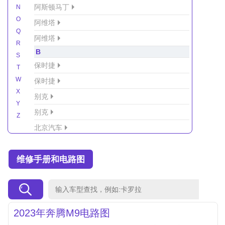
阿斯顿马丁
N
O
阿维塔
Q
阿维塔
R
B
S
保时捷
T
W
保时捷
X
别克
Y
别克
Z
北京汽车
北京汽车/北汽绅宝
维修手册和电路图
北京越野车
北汽-新能源
北汽制造
北汽威旺
2023年奔腾M9电路图
北汽幻速