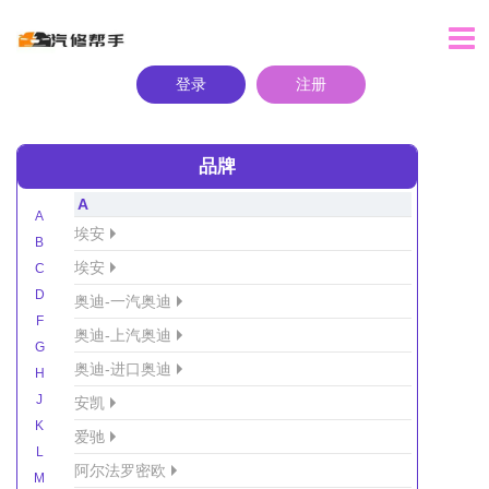
登录
注册
品牌
A
A
埃安
B
埃安
C
D
奥迪-一汽奥迪
F
奥迪-上汽奥迪
G
奥迪-进口奥迪
H
J
安凯
K
爱驰
L
阿尔法罗密欧
M