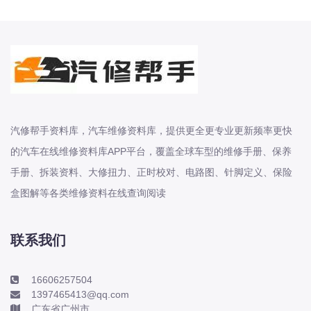
北汽新能源
北汽瑞翔
北汽绅宝
奔腾
奔腾
奔驰
汽修帮手资料库，汽车维修资料库，提供更全更专业更新频率更快
宝沃
的汽车在线维修资料库APP平台，覆盖全球车型的维修手册、保养
宝马
手册、拆装资料、大修扭力、正时校对、电路图、针脚定义、保险
宝骏
盒图解等各类维修资料在线查询阅读
宝骏
宾利
联系我们
本田
本田-东风本田
16606257504
1397465413@qq.com
本田-广州本田
广东省广州市