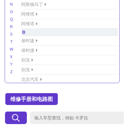
阿斯顿马丁
N
O
阿维塔
Q
阿维塔
R
B
S
保时捷
T
W
保时捷
X
别克
Y
别克
Z
北京汽车
北京汽车/北汽绅宝
维修手册和电路图
北京越野车
北汽-新能源
北汽制造
北汽威旺
北汽幻速