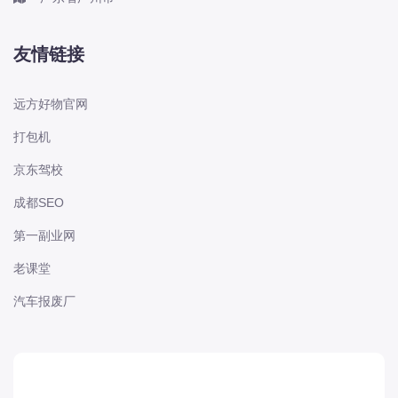
本田-海外本田
标致
友情链接
标致
标致-进口
远方好物官网
比亚迪
打包机
比亚迪
京东驾校
比亚迪-海外版
比亚迪商用车
成都SEO
比速
第一副业网
C
老课堂
传祺
汽车报废厂
创维
昌河
曹操
长丰猎豹