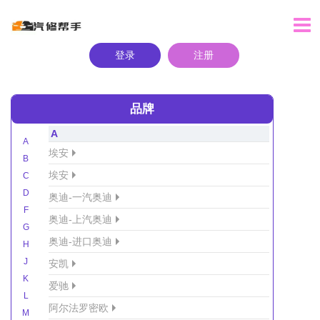
登录
注册
品牌
A
A
埃安
B
埃安
C
D
奥迪-一汽奥迪
F
奥迪-上汽奥迪
G
奥迪-进口奥迪
H
J
安凯
K
爱驰
L
阿尔法罗密欧
M