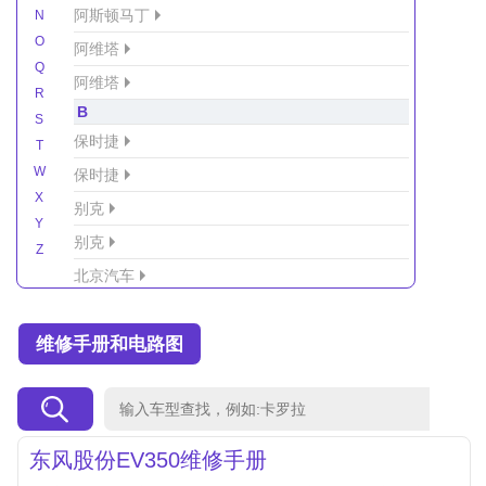
阿斯顿马丁
N
O
阿维塔
Q
阿维塔
R
B
S
保时捷
T
W
保时捷
X
别克
Y
别克
Z
北京汽车
北京汽车/北汽绅宝
维修手册和电路图
北京越野车
北汽-新能源
北汽制造
北汽威旺
东风股份EV350维修手册
北汽幻速