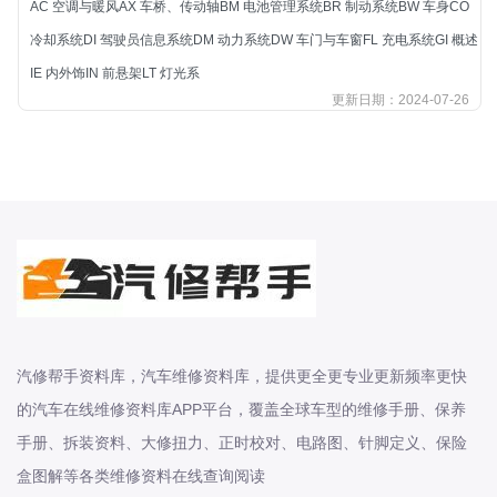
AC 空调与暖风AX 车桥、传动轴BM 电池管理系统BR 制动系统BW 车身CO
北汽新能源
冷却系统DI 驾驶员信息系统DM 动力系统DW 车门与车窗FL 充电系统GI 概述
北汽瑞翔
IE 内外饰IN 前悬架LT 灯光系
北汽绅宝
更新日期：2024-07-26
奔腾
奔腾
奔驰
宝沃
宝马
宝骏
宝骏
宾利
汽修帮手资料库，汽车维修资料库，提供更全更专业更新频率更快
本田
的汽车在线维修资料库APP平台，覆盖全球车型的维修手册、保养
本田-东风本田
手册、拆装资料、大修扭力、正时校对、电路图、针脚定义、保险
本田-广州本田
盒图解等各类维修资料在线查询阅读