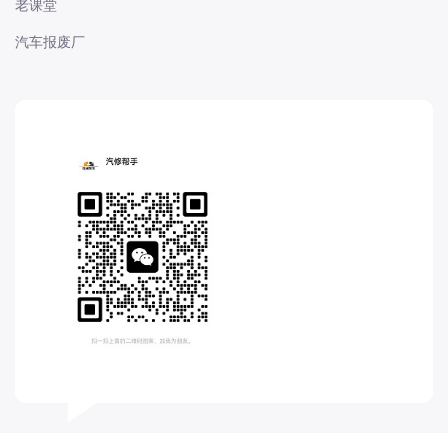
老课堂
长城
汽车报废厂
长安
长安-凯程
长安-欧尚
长安-睿行
长安-跨越
D
DS
DS
DS-进口
东南
东风富康
东风小康
东风景逸
东风纳米