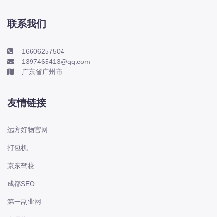
本田-海外本田
标致
联系我们
标致
标致-进口
16606257504
1397465413@qq.com
比亚迪
广东省广州市
比亚迪
比亚迪-海外版
友情链接
比亚迪商用车
比速
远方好物官网
C
打包机
传祺
京东驾校
创维
昌河
成都SEO
曹操
第一副业网
长丰猎豹