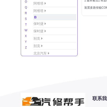
1 基本看法1 布
O
阿维塔
Q
装置多路传输COM
阿维塔
R
B
S
保时捷
T
W
保时捷
X
别克
Y
别克
Z
北京汽车
北京汽车/北汽绅宝
北京越野车
北汽-新能源
北汽制造
北汽威旺
北汽幻速
联系我
北汽新能源