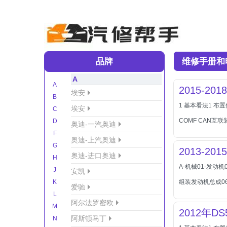
品牌
维修手册和
A
A
2015-20
埃安
B
1 基本看法1 布
埃安
C
COMF CAN互
D
奥迪-一汽奥迪
F
奥迪-上汽奥迪
G
2013-2
奥迪-进口奥迪
H
A-机械01-发动
J
安凯
K
组装发动机总成06
爱驰
L
阿尔法罗密欧
M
2012年D
阿斯顿马丁
N