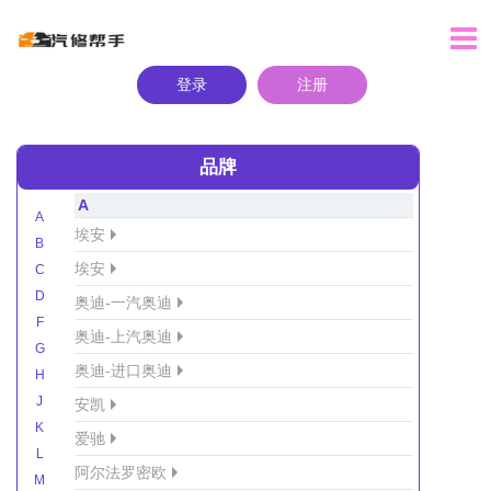
登录
注册
品牌
A
A
埃安
B
埃安
C
D
奥迪-一汽奥迪
F
奥迪-上汽奥迪
G
奥迪-进口奥迪
H
J
安凯
K
爱驰
L
阿尔法罗密欧
M