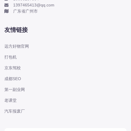
1397465413@qq.com
长城
广东省广州市
长安
长安-凯程
友情链接
长安-欧尚
长安-睿行
远方好物官网
长安-跨越
打包机
D
DS
京东驾校
DS
成都SEO
DS-进口
第一副业网
东南
老课堂
东风富康
汽车报废厂
东风小康
东风景逸
东风纳米