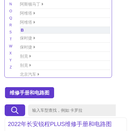
阿斯顿马丁
N
O
阿维塔
Q
阿维塔
R
B
S
保时捷
T
W
保时捷
X
别克
Y
别克
Z
北京汽车
北京汽车/北汽绅宝
维修手册和电路图
北京越野车
北汽-新能源
北汽制造
北汽威旺
2022年长安锐程PLUS维修手册和电路图
北汽幻速