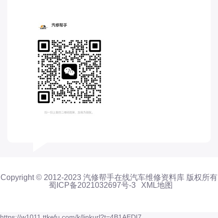
东风股份
东风菱智
东风轻型新能源
东风风光
东风风度
东风风神
东风风行
大乘
大众-一汽大众
大众-上汽大众
大众-江淮大众
Copyright © 2012-2023 汽修帮手在线汽车维修资料库 版权所有
大众-进口大众
蜀ICP备2021032697号-3
XML地图
大力牛魔王
大通
https://w1011.ttkefu.com/k/linkurl?t=4B1AEDI7