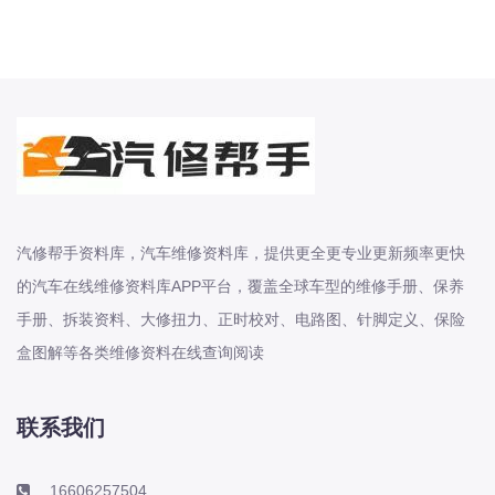
本田-海外本田
标致
标致
标致-进口
比亚迪
比亚迪
比亚迪-海外版
比亚迪商用车
汽修帮手资料库，汽车维修资料库，提供更全更专业更新频率更快
比速
的汽车在线维修资料库APP平台，覆盖全球车型的维修手册、保养
C
手册、拆装资料、大修扭力、正时校对、电路图、针脚定义、保险
传祺
盒图解等各类维修资料在线查询阅读
创维
昌河
联系我们
曹操
长丰猎豹
16606257504