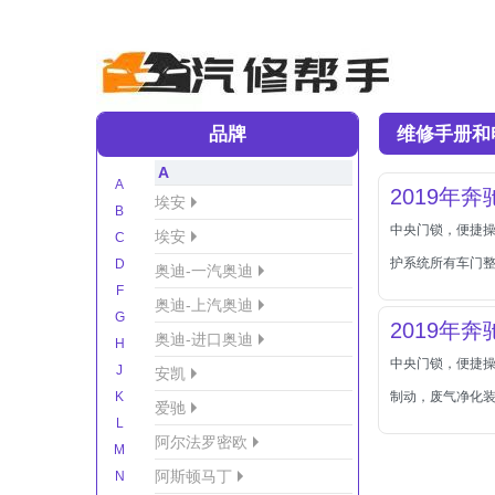
品牌
维修手册和
A
A
2019年奔驰
埃安
B
中央门锁，便捷操
埃安
C
护系统所有车门
D
奥迪-一汽奥迪
F
奥迪-上汽奥迪
G
2019年奔驰
奥迪-进口奥迪
H
中央门锁，便捷
J
安凯
K
制动，废气净化
爱驰
L
阿尔法罗密欧
M
阿斯顿马丁
N