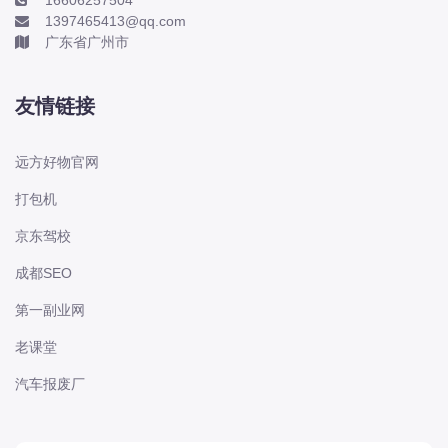
TIIDA 风度 Cefiro 风雅 FUGA 骊威
1397465413@qq.com
LIVINA 骏逸 LIVINA原厂维修手册电路
广东省广州市
图资
友情链接
2000-2026年日产-东风日产系列探路
者 Pathfinder 楼兰 Murano 玛驰
March 蓝鸟 BlueBird 西玛 CIMA 贵士
远方好物官网
QUEST 轩逸 Sylphy 逍客 Qashq
打包机
2002-2026年日产-东风日产系列350Z
京东驾校
370Z GTR 佳奔 Urvan 劲客 Kicks 天
成都SEO
籁 Teana 奇骏 X-TRAIL原厂维修手册
电路图资料、维修资料、汽修资料库、
第一副业网
正时资料、螺丝
老课堂
1998-2026年双龙系列主席 享域 柯兰
汽车报废厂
多 爱腾 蒂维拉 路帝 雷斯特原厂维修手
册电路图资料、维修资料、汽修资料