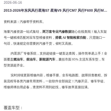
2026-06-16
2013-2026年东风风行星海S7 星海V9 风行CM7 风行F600 风行M6 风行M7原厂维修手册电路图资料、维修资料、汽修资料库、正时资料、螺丝扭力、拆装步骤、故障码、针脚定义、保险盒图解、发动机大修资料、变速箱维修资料、底盘维修图纸、车身线路图、传感器线路图、数据流资料、线束走向图、继电器位置图、空调维修图纸、车身控制模块资料、发动机正时图解、大修装配数据、通病故障案例、新能源高压电路图
资料来源：汽修帮手资料库。
海量汽修资源一站式集结，
两万套专业汽修数据
随心在线查阅！输入车架
号一键精准匹配对应车型维修资料，
搭载 AI 智能检索功能
，只需随口一
句话，快速锁定你需要的汽修干货，省时又高效。
内置原厂专修系统，支持超链接一键直达查阅，操作简单易上手！全
面覆盖
燃油车、柴油车、新能源汽车
，囊括市面 95% 主流车系车型，车
型资源超齐全。
实时持续更新维修内容，维修手册、全车电路图、故障排查教程、拆
装流程等各类汽修常用资料，一款软件全部搞定！汽修开店、修车学徒、
维修师傅自用必备，查资料不用到处找，修车效率直接拉满。
覆盖车型：