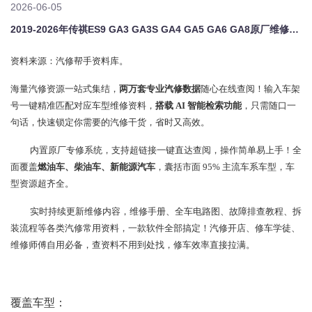
2026-06-05
2019-2026年传祺ES9 GA3 GA3S GA4 GA5 GA6 GA8原厂维修手册电路图资料、维修资料、汽修资料库、正时资料、螺丝扭力、拆装步骤、故障码、针脚定义、保险盒图解、发动机大修资料、变速箱维修资料、底盘维修图纸、车身线路图、传感器线路图、数据流资料、线束走向图、继电器位置图、空调维修图纸、车身控制模块资料、发动机正时图解、大修装配数据、通病故障案例、新能源高压电路图、混动维修资
资料来源：汽修帮手资料库。
海量汽修资源一站式集结，
两万套专业汽修数据
随心在线查阅！输入车架
号一键精准匹配对应车型维修资料，
搭载 AI 智能检索功能
，只需随口一
句话，快速锁定你需要的汽修干货，省时又高效。
内置原厂专修系统，支持超链接一键直达查阅，操作简单易上手！全
面覆盖
燃油车、柴油车、新能源汽车
，囊括市面 95% 主流车系车型，车
型资源超齐全。
实时持续更新维修内容，维修手册、全车电路图、故障排查教程、拆
装流程等各类汽修常用资料，一款软件全部搞定！汽修开店、修车学徒、
维修师傅自用必备，查资料不用到处找，修车效率直接拉满。
覆盖车型：