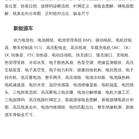
装位置、拆装过程、故障码诊断流程、针脚定义、保险盒图解、继电器图
解、线束走向分布图、正时校对点位、钣金尺寸
新能源车
动力电池包、电池模组、电池管理系统 BMS、驱动电机、电机控制
器、整车控制器 VCU、高压配电盒、高压线束、车载充电机 OBC、DC-
DC 转换器、PTC 加热器、电动压缩机、快充接口、慢充接口、充电枪、
热管理管路、冷却水泵、电子散热风扇、热泵空调、绝缘监测模块、高压
互锁装置、电子真空泵、电子助力刹车、能量回收机构、电控悬挂、电子
转向机、低压蓄电池、整车网关、高压保险、电池冷却板、电池隔热棉、
电机减速器、电控水管、温控传感器、电池维修盖板、电机端盖、电控插
头、三电拆装流程、高压断电上电步骤、电池分解维修、电机大修工艺、
三电故障码、高压线路针脚定义、新能源保险盒图解、新能源继电器分布
图、高压线束走向、电池均衡调校、电控匹配点位、整车绝缘检测、新能
源车身钣金尺寸。