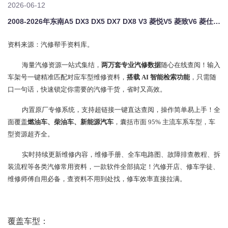
2026-06-12
2008-2026年东南A5 DX3 DX5 DX7 DX8 V3 菱悦V5 菱致V6 菱仕原厂维修手册电路图资料、维修资料、汽修资料库、正时资料、螺丝扭力、拆装步骤、故障码、针脚定义、保险盒图解、发动机大修资料、变速箱维修资料、底盘维修图纸、车身线路图、传感器线路图、数据流资料、线束走向图、继电器位置图、空调维修图纸、车身控制模块资料、发动机正时图解、大修装配数据、通病故障案例、新能源高压电路图
资料来源：汽修帮手资料库。
海量汽修资源一站式集结，
两万套专业汽修数据
随心在线查阅！输入
车架号一键精准匹配对应车型维修资料，
搭载 AI 智能检索功能
，只需随
口一句话，快速锁定你需要的汽修干货，省时又高效。
内置原厂专修系统，支持超链接一键直达查阅，操作简单易上手！全
面覆盖
燃油车、柴油车、新能源汽车
，囊括市面 95% 主流车系车型，车
型资源超齐全。
实时持续更新维修内容，维修手册、全车电路图、故障排查教程、拆
装流程等各类汽修常用资料，一款软件全部搞定！汽修开店、修车学徒、
维修师傅自用必备，查资料不用到处找，修车效率直接拉满。
覆盖车型：