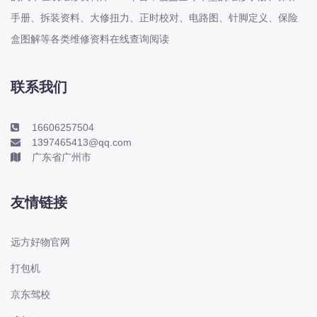
手册、拆装资料、大修扭力、正时校对、电路图、针脚定义、保险
2003-2026年郑州日产系列D22 EM19
盒图解等各类维修资料在线查询阅读
NV200 P20 凯普斯达 宏翼 帅客 帕拉
丁原厂维修手册电路图资料、维修资
料、汽修资料库、正时资料、螺丝扭
联系我们
力、拆装步骤、故障码、针脚定义、保
险盒图
16606257504
1397465413@qq.com
1987-2026年日产-东风日产系列途乐
广东省广州市
Patrol 途达 阳光 SUNNY 颐达 骐达
TIIDA 风度 Cefiro 风雅 FUGA 骊威
LIVINA 骏逸 LIVINA原厂维修手册电路
友情链接
图资
远方好物官网
2000-2026年日产-东风日产系列探路
打包机
者 Pathfinder 楼兰 Murano 玛驰
March 蓝鸟 BlueBird 西玛 CIMA 贵士
京东驾校
QUEST 轩逸 Sylphy 逍客 Qashq