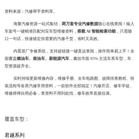
资料来源：汽修帮手资料库。
海量汽修资源一站式集结，
两万套专业汽修数据
随心在线查阅！输入
车架号一键精准匹配对应车型维修资料，
搭载 AI 智能检索功能
，只需随
口一句话，快速锁定你需要的汽修干货，省时又高效。
内置原厂专修系统，支持超链接一键直达查阅，操作简单易上手！全
面覆盖
燃油车、柴油车、新能源汽车
，囊括市面 95% 主流车系车型，车
型资源超齐全。
实时持续更新维修内容，维修手册、全车电路图、故障排查教程、拆
装流程等各类汽修常用资料，一款软件全部搞定！汽修开店、修车学徒、
维修师傅自用必备，查资料不用到处找，修车效率直接拉满。
覆盖车型：
君越系列