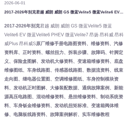
2026-06-01
2017-2026年别克君越 威朗 威朗 GS 微蓝Velite5 微蓝Velite6 EV 微蓝Velite6 PHEV 微蓝Velite7 昂扬 昂科威 昂科威Plus 昂科威S原厂维修手册电路图资料、维修资料、汽修资料库、正时资料、螺丝扭力、拆装步骤、故障码、针脚定义、保险盒图解、发动机大修资料、变速箱维修资料、底盘维修图纸、车身线路图、传感器线路图、数据流资料、线束走向图、继电器位置图、空
2017-2026
年别克
君越
威朗
威朗
GS
微蓝
Velite5
微蓝
Velite6 EV
微蓝
Velite6 PHEV
微蓝
Velite7
昂扬
昂科威
昂科
威
Plus
昂科威
S
原厂维修手册电路图资料、维修资料、汽修
资料库、正时资料、螺丝扭力、拆装步骤、故障码、针脚定
义、保险盒图解、发动机大修资料、变速箱维修资料、底盘
维修图纸、车身线路图、传感器线路图、数据流资料、线束
走向图、继电器位置图、空调维修图纸、车身控制模块资
料、发动机正时图解、大修装配数据、通病故障案例、新能
源高压电路图、混动维修资料、悬挂维修资料、制动系统资
料、车身钣金维修资料、发动机扭矩标准、变速箱阀体维
修、电脑板线路资料、故障案例解析、实车维修教程