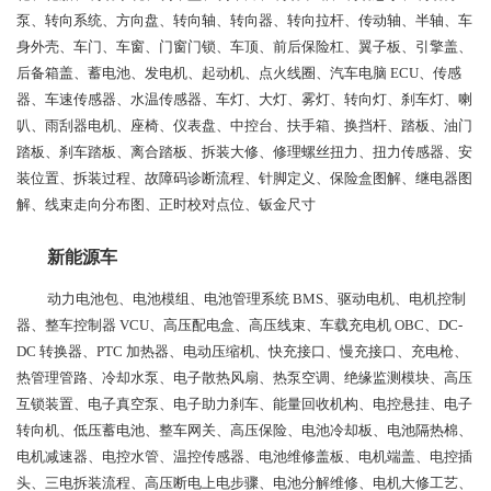
泵、转向系统、方向盘、转向轴、转向器、转向拉杆、传动轴、半轴、车
身外壳、车门、车窗、门窗门锁、车顶、前后保险杠、翼子板、引擎盖、
后备箱盖、蓄电池、发电机、起动机、点火线圈、汽车电脑 ECU、传感
器、车速传感器、水温传感器、车灯、大灯、雾灯、转向灯、刹车灯、喇
叭、雨刮器电机、座椅、仪表盘、中控台、扶手箱、换挡杆、踏板、油门
踏板、刹车踏板、离合踏板、拆装大修、修理螺丝扭力、扭力传感器、安
装位置、拆装过程、故障码诊断流程、针脚定义、保险盒图解、继电器图
解、线束走向分布图、正时校对点位、钣金尺寸
新能源车
动力电池包、电池模组、电池管理系统 BMS、驱动电机、电机控制
器、整车控制器 VCU、高压配电盒、高压线束、车载充电机 OBC、DC-
DC 转换器、PTC 加热器、电动压缩机、快充接口、慢充接口、充电枪、
热管理管路、冷却水泵、电子散热风扇、热泵空调、绝缘监测模块、高压
互锁装置、电子真空泵、电子助力刹车、能量回收机构、电控悬挂、电子
转向机、低压蓄电池、整车网关、高压保险、电池冷却板、电池隔热棉、
电机减速器、电控水管、温控传感器、电池维修盖板、电机端盖、电控插
头、三电拆装流程、高压断电上电步骤、电池分解维修、电机大修工艺、