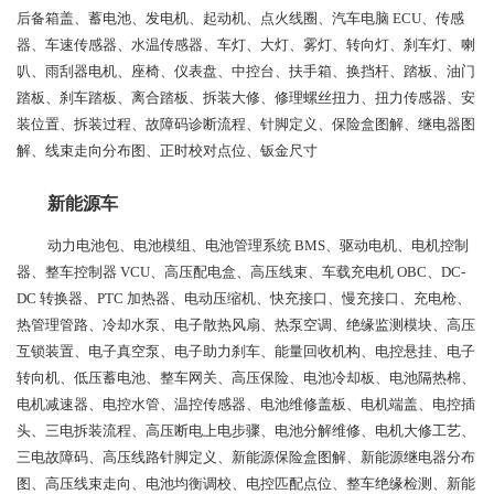
后备箱盖、蓄电池、发电机、起动机、点火线圈、汽车电脑 ECU、传感
器、车速传感器、水温传感器、车灯、大灯、雾灯、转向灯、刹车灯、喇
叭、雨刮器电机、座椅、仪表盘、中控台、扶手箱、换挡杆、踏板、油门
踏板、刹车踏板、离合踏板、拆装大修、修理螺丝扭力、扭力传感器、安
装位置、拆装过程、故障码诊断流程、针脚定义、保险盒图解、继电器图
解、线束走向分布图、正时校对点位、钣金尺寸
新能源车
动力电池包、电池模组、电池管理系统 BMS、驱动电机、电机控制
器、整车控制器 VCU、高压配电盒、高压线束、车载充电机 OBC、DC-
DC 转换器、PTC 加热器、电动压缩机、快充接口、慢充接口、充电枪、
热管理管路、冷却水泵、电子散热风扇、热泵空调、绝缘监测模块、高压
互锁装置、电子真空泵、电子助力刹车、能量回收机构、电控悬挂、电子
转向机、低压蓄电池、整车网关、高压保险、电池冷却板、电池隔热棉、
电机减速器、电控水管、温控传感器、电池维修盖板、电机端盖、电控插
头、三电拆装流程、高压断电上电步骤、电池分解维修、电机大修工艺、
三电故障码、高压线路针脚定义、新能源保险盒图解、新能源继电器分布
图、高压线束走向、电池均衡调校、电控匹配点位、整车绝缘检测、新能