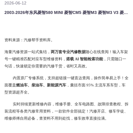
2026-06-12
2003-2026年东风菱智580 MINI 菱智CM5 菱智M3 菱智M3 V3 菱智M5 菱智M5EV 菱智PLUS 风光 E3原厂维修手册电路图资料、维修资料、汽修资料库、正时资料、螺丝扭力、拆装步骤、故障码、针脚定义、保险盒图解、发动机大修资料、变速箱维修资料、底盘维修图纸、车身线路图、传感器线路图、数据流资料、线束走向图、继电器位置图、空调维修图纸、车身控制模块资料、发动机正时图解、大修
资料来源：汽修帮手资料库。
海量汽修资源一站式集结，
两万套专业汽修数据
随心在线查阅！输入车架
号一键精准匹配对应车型维修资料，
搭载 AI 智能检索功能
，只需随口一
句话，快速锁定你需要的汽修干货，省时又高效。
内置原厂专修系统，支持超链接一键直达查阅，操作简单易上手！全
面覆盖
燃油车、柴油车、新能源汽车
，囊括市面 95% 主流车系车型，车
型资源超齐全。
实时持续更新维修内容，维修手册、全车电路图、故障排查教程、拆
装流程等各类汽修常用资料，一款软件全部搞定！汽修开店、修车学徒、
维修师傅自用必备，查资料不用到处找，修车效率直接拉满。