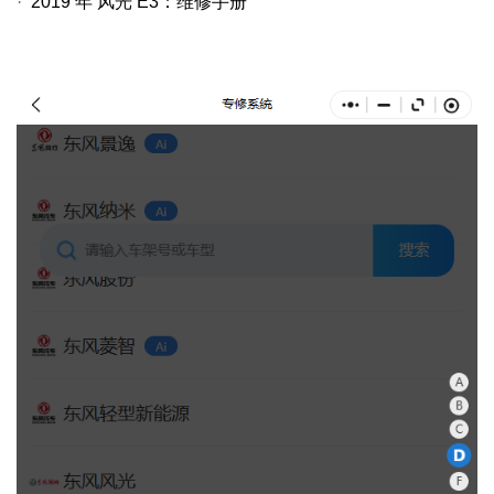
·
2019
年
风光
E3
：维修手册