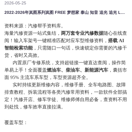
2026-05-25
2022-2026年岚图系列岚图 FREE 梦想家 泰山 知音 追光 追光 L。原厂维修手册电路图资料、维修资料、汽修资料库、正时资料、螺丝扭力、拆装步骤、故障码、针脚定义、保险盒图解、发动机大修资料、变速箱维修资料、底盘维修图纸、车身线路图、传感器线路图、数据流资料、线束走向图、继电器位置图、空调维修图纸、车身控制模块资料、发动机正时图解、大修装配数据、通病故障案例、新能源高压电路图、混
资料来源：汽修帮手资料库。
海量汽修资源一站式集结，
两万套专业汽修数据
随心在线查
阅！输入车架号一键精准匹配对应车型维修资料，
搭载
AI
智能检索功能
，只需随口一句话，快速锁定你需要的汽修干
货，省时又高效。
内置原厂专修系统，支持超链接一键直达查阅，操作简
单易上手！全面覆盖
燃油车、柴油车、新能源汽车
，囊括市
面
95% 主流车系车型，车型资源超齐全。
实时持续更新维修内容，维修手册、全车电路图、故障
排查教程、拆装流程等各类汽修常用资料，一款软件全部搞
定！汽修开店、修车学徒、维修师傅自用必备，查资料不用
到处找，修车效率直接拉满。
覆盖车型：