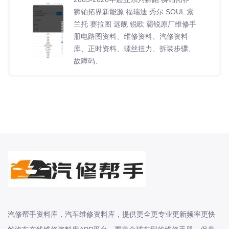
狮铂拓界新能源 福瑞迪 秀尔 SOUL 索
兰托 赛拉图 远舰 锐欧 霸锐原厂维修手
册电路图资料、维修资料、汽修资料
库、正时资料、螺丝扭力、拆装步骤、
故障码、
2003-2026年起亚系列凯尊 千里马 华
骐 300 嘉华 奕跑 威客 新佳乐 智跑 极
睿 焕驰原厂维修手册电路图资料、维
修资料、汽修资料库、正时资料、螺丝
扭力、拆装步骤、故障码、针脚定义、
保险盒图
2011-2026年起亚系列K2 K3 K3 新能
源 K4 K5 K5 新能源 K9 KX1 KX3 KX3
新能源原厂维修手册电路图资料、维修
汽修帮手资料库，汽车维修资料库，提供更全更专业更新频率更快
资料、汽修资料库、正时资料、螺丝扭
力、拆装步骤、故障码、