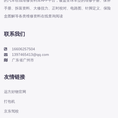
的汽车在线维修资料库APP平台，覆盖全球车型的维修手册、保养
手册、拆装资料、大修扭力、正时校对、电路图、针脚定义、保险
2022-2026年睿蓝系列X3 睿蓝7 睿蓝8
盒图解等各类维修资料在线查询阅读
睿蓝9原厂维修手册电路图资料、维修
资料、汽修资料库、正时资料、螺丝扭
力、拆装步骤、故障码、针脚定义、保
联系我们
险盒图解、发动机大修资料、变速箱维
修资料、底盘维
16606257504
1397465413@qq.com
2014-2026年奇瑞-新能源系列EQ QQ
广东省广州市
冰淇淋 eQ1 eQ2 iCAR 03 iCAR V23
大蚂蚁 瑞虎 3Xe 瑞虎 e 舒享家原厂维
友情链接
修手册电路图资料、维修资料、汽修资
料库、正时资料、
远方好物官网
2026年奇瑞-瑞麒威麟系列威麟 H5
打包机
(H13) 瑞麒 G3 瑞麒 G5 (B21) 瑞麒 G6
京东驾校
(B12) 瑞麒 M1 (S18) 瑞麒 M5 (S18C)