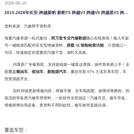
2026-06-10
2015-2026年长安-跨越新豹 新豹T5 跨越V3 跨越V5 跨越星V3 跨越星V5 跨越星V7原厂维修手册电路图资料、维修资料、汽修资料库、正时资料、螺丝扭力、拆装步骤、故障码、针脚定义、保险盒图解、发动机大修资料、变速箱维修资料、底盘维修图纸、车身线路图、传感器线路图、数据流资料、线束走向图、继电器位置图、空调维修图纸、车身控制模块资料、发动机正时图解、大修装配数据、通病故障案例、新能源高
资料来源：汽修帮手资料库。
海量汽修资源一站式集结，
两万套专业汽修数据
随心在线查阅！输入车架
号一键精准匹配对应车型维修资料，
搭载 AI 智能检索功能
，只需随口一
句话，快速锁定你需要的汽修干货，省时又高效。
内置原厂专修系统，支持超链接一键直达查阅，操作简单易上手！全
面覆盖
燃油车、柴油车、新能源汽车
，囊括市面 95% 主流车系车型，车
型资源超齐全。
实时持续更新维修内容，维修手册、全车电路图、故障排查教程、拆
装流程等各类汽修常用资料，一款软件全部搞定！汽修开店、修车学徒、
维修师傅自用必备，查资料不用到处找，修车效率直接拉满。
覆盖车型：