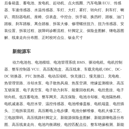
后备箱盖、蓄电池、发电机、起动机、点火线圈、汽车电脑 ECU、传感
器、车速传感器、水温传感器、车灯、大灯、雾灯、转向灯、刹车灯、喇
叭、雨刮器电机、座椅、仪表盘、中控台、扶手箱、换挡杆、踏板、油门
踏板、刹车踏板、离合踏板、拆装大修、修理螺丝扭力、扭力传感器、安
装位置、拆装过程、故障码诊断流程、针脚定义、保险盒图解、继电器图
解、线束走向分布图、正时校对点位、钣金尺寸
新能源车
动力电池包、电池模组、电池管理系统 BMS、驱动电机、电机控制
器、整车控制器 VCU、高压配电盒、高压线束、车载充电机 OBC、DC-
DC 转换器、PTC 加热器、电动压缩机、快充接口、慢充接口、充电枪、
热管理管路、冷却水泵、电子散热风扇、热泵空调、绝缘监测模块、高压
互锁装置、电子真空泵、电子助力刹车、能量回收机构、电控悬挂、电子
转向机、低压蓄电池、整车网关、高压保险、电池冷却板、电池隔热棉、
电机减速器、电控水管、温控传感器、电池维修盖板、电机端盖、电控插
头、三电拆装流程、高压断电上电步骤、电池分解维修、电机大修工艺、
三电故障码、高压线路针脚定义、新能源保险盒图解、新能源继电器分布
图、高压线束走向、电池均衡调校、电控匹配点位、整车绝缘检测、新能