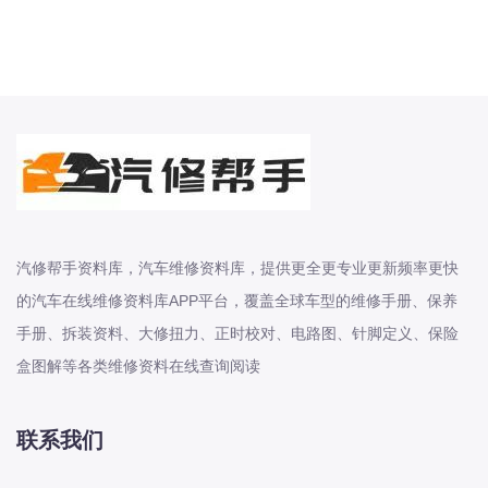
2012-2026年日产系列艾睿雅 蓝鸟 轩
逸 轩逸 - epower 逍客 阳光 骐达原厂
维修手册电路图资料、维修资料、汽修
资料库、正时资料、螺丝扭力、拆装步
骤、故障码、针脚定义、保险盒图解、
发动机
2011-2026年日产系列GTR N7 劲客
天籁 奇骏 探路 楼兰原厂维修手册电路
图资料、维修资料、汽修资料库、正时
汽修帮手资料库，汽车维修资料库，提供更全更专业更新频率更快
资料、螺丝扭力、拆装步骤、故障码、
的汽车在线维修资料库APP平台，覆盖全球车型的维修手册、保养
针脚定义、保险盒图解、发动机大修资
料、变速箱维
手册、拆装资料、大修扭力、正时校对、电路图、针脚定义、保险
盒图解等各类维修资料在线查询阅读
2005-2026年起亚系列狮跑 狮铂拓界
狮铂拓界新能源 福瑞迪 秀尔 SOUL 索
联系我们
兰托 赛拉图 远舰 锐欧 霸锐原厂维修手
册电路图资料、维修资料、汽修资料