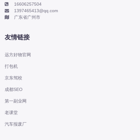
库、正时资料、螺丝扭力、拆装步骤、
16606257504
故障码、
1397465413@qq.com
广东省广州市
2003-2026年起亚系列凯尊 千里马 华
骐 300 嘉华 奕跑 威客 新佳乐 智跑 极
友情链接
睿 焕驰原厂维修手册电路图资料、维
修资料、汽修资料库、正时资料、螺丝
远方好物官网
扭力、拆装步骤、故障码、针脚定义、
保险盒图
打包机
京东驾校
2011-2026年起亚系列K2 K3 K3 新能
源 K4 K5 K5 新能源 K9 KX1 KX3 KX3
成都SEO
新能源原厂维修手册电路图资料、维修
第一副业网
资料、汽修资料库、正时资料、螺丝扭
力、拆装步骤、故障码、
老课堂
汽车报废厂
2022-2026年睿蓝系列X3 睿蓝7 睿蓝8
睿蓝9原厂维修手册电路图资料、维修