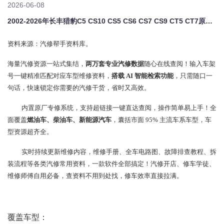
2026-06-08
2002-2026年长丰猎豹C5 CS10 CS5 CS6 CS7 CS9 CT5 CT7原厂维修手册电路图资料、维修资料、汽修资料库、正时资料、螺丝扭力、拆装步骤、故障码、针脚定义、保险盒图解、发动机大修资料、变速箱维修资料、底盘维修图纸、车身线路图、传感器线路图、数据流资料、线束走向图、继电器位置图、空调维修图纸、车身控制模块资料、发动机正时图解、大修装配数据、通病故障案例、新能源高压电路图、
资料来源：汽修帮手资料库。
海量汽修资源一站式集结，
两万套专业汽修数据
随心在线查阅！输入车架
号一键精准匹配对应车型维修资料，
搭载 AI 智能检索功能
，只需随口一
句话，快速锁定你需要的汽修干货，省时又高效。
内置原厂专修系统，支持超链接一键直达查阅，操作简单易上手！全
面覆盖
燃油车、柴油车、新能源汽车
，囊括市面 95% 主流车系车型，车
型资源超齐全。
实时持续更新维修内容，维修手册、全车电路图、故障排查教程、拆
装流程等各类汽修常用资料，一款软件全部搞定！汽修开店、修车学徒、
维修师傅自用必备，查资料不用到处找，修车效率直接拉满。
覆盖车型：