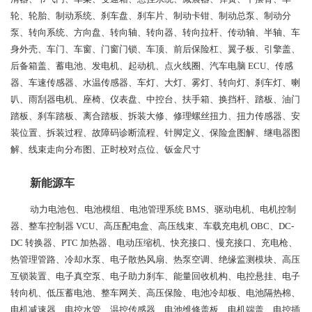
轮、轮胎、制动系统、刹车盘、刹车片、制动卡钳、制动总泵、制动分
泵、转向系统、方向盘、转向轴、转向器、转向拉杆、传动轴、半轴、车
身外壳、车门、车窗、门窗门锁、车顶、前后保险杠、翼子板、引擎盖、
后备箱盖、蓄电池、发电机、起动机、点火线圈、汽车电脑 ECU、传感
器、车速传感器、水温传感器、车灯、大灯、雾灯、转向灯、刹车灯、喇
叭、雨刮器电机、座椅、仪表盘、中控台、扶手箱、换挡杆、踏板、油门
踏板、刹车踏板、离合踏板、拆装大修、修理螺丝扭力、扭力传感器、安
装位置、拆装过程、故障码诊断流程、针脚定义、保险盒图解、继电器图
解、线束走向分布图、正时校对点位、钣金尺寸
新能源车
动力电池包、电池模组、电池管理系统 BMS、驱动电机、电机控制
器、整车控制器 VCU、高压配电盒、高压线束、车载充电机 OBC、DC-
DC 转换器、PTC 加热器、电动压缩机、快充接口、慢充接口、充电枪、
热管理管路、冷却水泵、电子散热风扇、热泵空调、绝缘监测模块、高压
互锁装置、电子真空泵、电子助力刹车、能量回收机构、电控悬挂、电子
转向机、低压蓄电池、整车网关、高压保险、电池冷却板、电池隔热棉、
电机减速器、电控水管、温控传感器、电池维修盖板、电机端盖、电控插