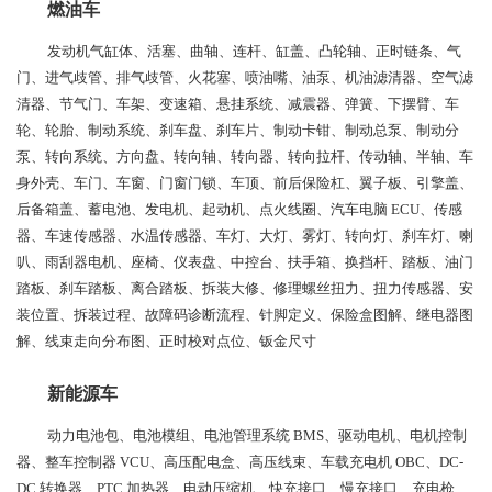
燃油车
发动机气缸体、活塞、曲轴、连杆、缸盖、凸轮轴、正时链条、气
门、进气歧管、排气歧管、火花塞、喷油嘴、油泵、机油滤清器、空气滤
清器、节气门、车架、变速箱、悬挂系统、减震器、弹簧、下摆臂、车
轮、轮胎、制动系统、刹车盘、刹车片、制动卡钳、制动总泵、制动分
泵、转向系统、方向盘、转向轴、转向器、转向拉杆、传动轴、半轴、车
身外壳、车门、车窗、门窗门锁、车顶、前后保险杠、翼子板、引擎盖、
后备箱盖、蓄电池、发电机、起动机、点火线圈、汽车电脑 ECU、传感
器、车速传感器、水温传感器、车灯、大灯、雾灯、转向灯、刹车灯、喇
叭、雨刮器电机、座椅、仪表盘、中控台、扶手箱、换挡杆、踏板、油门
踏板、刹车踏板、离合踏板、拆装大修、修理螺丝扭力、扭力传感器、安
装位置、拆装过程、故障码诊断流程、针脚定义、保险盒图解、继电器图
解、线束走向分布图、正时校对点位、钣金尺寸
新能源车
动力电池包、电池模组、电池管理系统 BMS、驱动电机、电机控制
器、整车控制器 VCU、高压配电盒、高压线束、车载充电机 OBC、DC-
DC 转换器、PTC 加热器、电动压缩机、快充接口、慢充接口、充电枪、