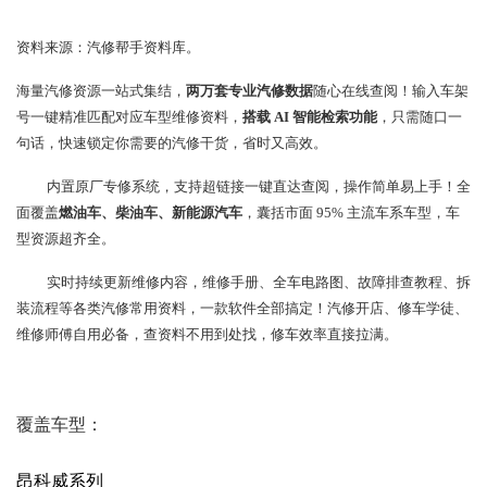
资料来源：汽修帮手资料库。
海量汽修资源一站式集结，
两万套专业汽修数据
随心在线查阅！输入车架
号一键精准匹配对应车型维修资料，
搭载 AI 智能检索功能
，只需随口一
句话，快速锁定你需要的汽修干货，省时又高效。
内置原厂专修系统，支持超链接一键直达查阅，操作简单易上手！全
面覆盖
燃油车、柴油车、新能源汽车
，囊括市面 95% 主流车系车型，车
型资源超齐全。
实时持续更新维修内容，维修手册、全车电路图、故障排查教程、拆
装流程等各类汽修常用资料，一款软件全部搞定！汽修开店、修车学徒、
维修师傅自用必备，查资料不用到处找，修车效率直接拉满。
覆盖车型：
昂科威系列